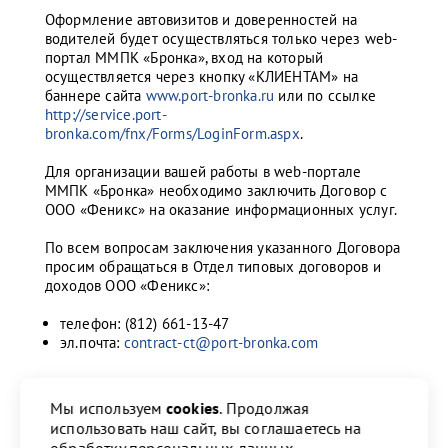
Оформление автовизитов и доверенностей на
водителей будет осуществляться только через web-
портал ММПК «Бронка», вход на который
осуществляется через кнопку «КЛИЕНТАМ» на
баннере сайта
www.port-bronka.ru
или по ссылке
http://service.port-
bronka.com/fnx/Forms/LoginForm.aspx
.
Для организации вашей работы в web-портале
ММПК «Бронка» необходимо заключить Договор с
ООО «Феникс» на оказание информационных услуг.
По всем вопросам заключения указанного Договора
просим обращаться в Отдел типовых договоров и
доходов ООО «Феникс»:
телефон: (812) 661-13-47
эл.почта:
contract-ct@port-bronka.com
Мы используем
cookies
. Продолжая
Поделиться:
использовать наш сайт, вы соглашаетесь на