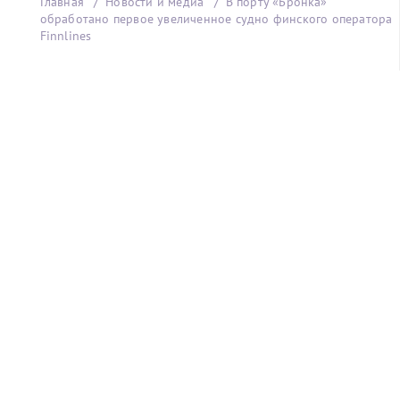
Главная
Новости и медиа
В порту «Бронка»
обработано первое увеличенное судно финского оператора
Finnlines