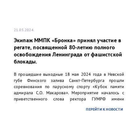
21.05.2024
Экипаж ММПК «Бронка» принял участие в
регате, посвященной 80-летию полного
освобождения Ленинграда от фашистской
блокады.
В прошедшие выходные 18 мая 2024 года в Невской
губе Финского залива Санкт-Петербурга прошли
соревнования по парусному спорту «Кубок памяти
адмирала С.О. Макарова». Мероприятие началось с
приветственного слова ректора ГУМРФ имени
адмирала С.О. Макарова Барышникова Сергея
ПЕРЕЙТИ К НОВОСТИ
Олеговича. Торжественное открытие сопровождалось
игрой оркестра суворовского училища.