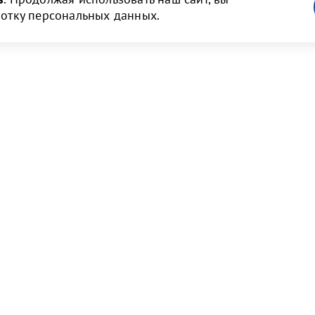
ботку персональных данных.
ам
Новости и медиа
 и объявления
Пресс-релизы и новости
нструкции
Фото галерея
Видео галерея
рмы договоров
Порт Бронка в СМИ
т и тарифы
явок