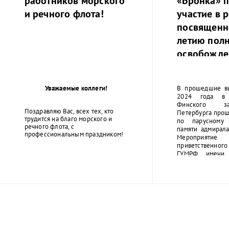
работников морского
«Бронка» 
и речного флота!
участие в р
посвященн
летию пол
освобожде
Ленинграда
фашистско
Уважаемые коллеги!
В прошедшие в
2024 года в 
Финского за
Поздравляю Вас, всех тех, кто
Петербурга прош
трудится на благо морского и
по парусному 
речного флота, с
памяти адмирала
профессиональным праздником!
Мероприятие
приветственног
ГУМРФ имени 
Макарова Бары
Олеговича. Т
открытие сопро
оркестра суворо