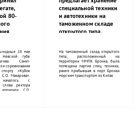
принял
предлагает хранение
егате,
специальной техники
ой 80-
и автотехники на
ного
таможенном складе
ния
открытого типа.
 от
й блокады.
ыходные 18 мая
На таможенный склад открытого
Невской губе
типа, расположенный на
лива Санкт-
территории ММПК Бронка, была
ли соревнования
помещена партия спец. техники,
спорту «Кубок
ранее прибывшая в порт Бронка
 С.О. Макарова».
морским транспортом из Китая.
 началось с
о слова ректора
адмирала С.О.
шникова Сергея
оржественное
вождалось игрой
вского училища.