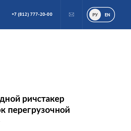
+7 (812) 777-20-00
ПОИСК
РУ
РУ
EN
едной ричстакер
рк перегрузочной
»