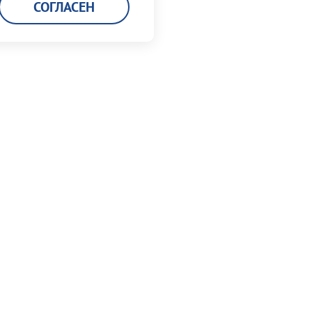
СОГЛАСЕН
Карьера
Кадровая политика
Мы работаем в порту
Вакансии
Заполнить анкету
Контакты