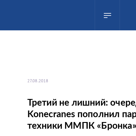
27.08.2018
Третий не лишний: очер
Konecranes пополнил па
техники ММПК «Бронка