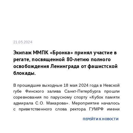
21.05.2024
Экипаж ММПК «Бронка» принял участие в
регате, посвященной 80-летию полного
освобождения Ленинграда от фашистской
блокады.
В прошедшие выходные 18 мая 2024 года в Невской
губе Финского залива Санкт-Петербурга прошли
соревнования по парусному спорту «Кубок памяти
адмирала С.О. Макарова». Мероприятие началось
с приветственного слова ректора ГУМРФ имени
адмирала С.О. Макарова Барышникова Сергея
ПЕРЕЙТИ К НОВОСТИ
Олеговича. Торжественное открытие
сопровождалось игрой оркестра суворовского
училища.