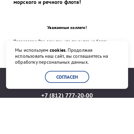
морского и речного флота!
Уважаемые коллеги!
Поздравляю Вас, всех тех, кто трудится на благо
морского и речного флота, с профессиональным
Мы используем
cookies
. Продолжая
праздником!
использовать наш сайт, вы соглашаетесь на
обработку персональных данных.
...
СОГЛАСЕН
+7 (812) 777-20-00
info@port-bronka.com
ГОСТ Р ИСО 9001-2015
ISO 9001-2015