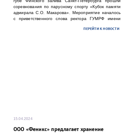
губе Финского залива Санкт-Петербурга прошли
соревнования по парусному спорту «Кубок памяти
адмирала С.О. Макарова». Мероприятие началось
с приветственного слова ректора ГУМРФ имени
адмирала С.О. Макарова Барышникова Сергея
ПЕРЕЙТИ К НОВОСТИ
Олеговича. Торжественное открытие
сопровождалось игрой оркестра суворовского
училища.
15.04.2024
ООО «Феникс» предлагает хранение