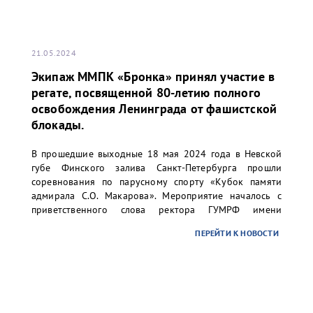
21.05.2024
Экипаж ММПК «Бронка» принял участие в
регате, посвященной 80-летию полного
освобождения Ленинграда от фашистской
блокады.
В прошедшие выходные 18 мая 2024 года в Невской
губе Финского залива Санкт-Петербурга прошли
соревнования по парусному спорту «Кубок памяти
адмирала С.О. Макарова». Мероприятие началось с
приветственного слова ректора ГУМРФ имени
адмирала С.О. Макарова Барышникова Сергея
ПЕРЕЙТИ К НОВОСТИ
Олеговича. Торжественное открытие сопровождалось
игрой оркестра суворовского училища.