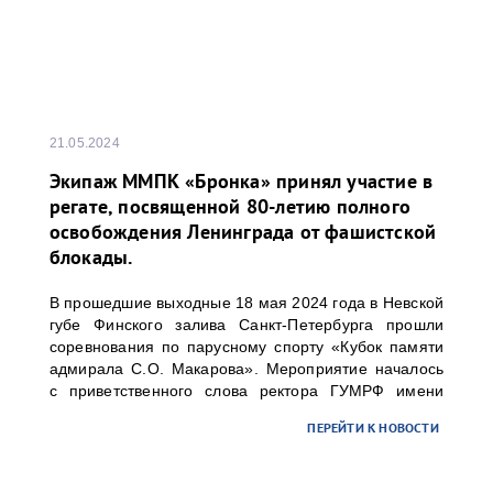
21.05.2024
Экипаж ММПК «Бронка» принял участие в
регате, посвященной 80-летию полного
освобождения Ленинграда от фашистской
блокады.
В прошедшие выходные 18 мая 2024 года в Невской
губе Финского залива Санкт-Петербурга прошли
соревнования по парусному спорту «Кубок памяти
адмирала С.О. Макарова». Мероприятие началось
с приветственного слова ректора ГУМРФ имени
адмирала С.О. Макарова Барышникова Сергея
ПЕРЕЙТИ К НОВОСТИ
Олеговича. Торжественное открытие
сопровождалось игрой оркестра суворовского
училища.