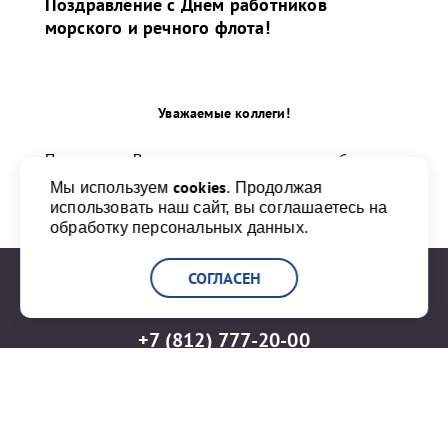
Поздравление с Днем работников
морского и речного флота!
Уважаемые коллеги!
Поздравляю Вас, всех тех, кто трудится на благо
морского и речного флота, с профессиональным
cookies
Мы используем
. Продолжая
праздником!
использовать наш сайт, вы соглашаетесь на
обработку персональных данных.
...
СОГЛАСЕН
+7 (812) 777-20-00
info@port-bronka.com
ГОСТ Р ИСО 9001-2015