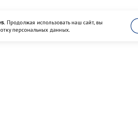
. Продолжая использовать наш сайт, вы
es
ботку персональных данных.
там
Новости и медиа
 и объявления
Пресс-релизы и новости
нструкции
Фото галерея
Видео галерея
рмы договоров
Порт Бронка в СМИ