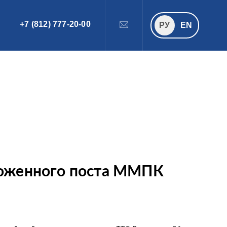
+7 (812) 777-20-00
ПОИСК
РУ
РУ
EN
моженного поста ММПК