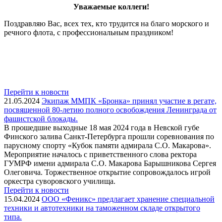
Уважаемые коллеги!
Поздравляю Вас, всех тех, кто трудится на благо морского и
речного флота, с профессиональным праздником!
Перейти к новости
21.05.2024
Экипаж ММПК «Бронка» принял участие в регате,
посвященной 80-летию полного освобождения Ленинграда от
фашистской блокады.
В прошедшие выходные 18 мая 2024 года в Невской губе
Финского залива Санкт-Петербурга прошли соревнования по
парусному спорту «Кубок памяти адмирала С.О. Макарова».
Мероприятие началось с приветственного слова ректора
ГУМРФ имени адмирала С.О. Макарова Барышникова Сергея
Олеговича. Торжественное открытие сопровождалось игрой
оркестра суворовского училища.
Перейти к новости
15.04.2024
ООО «Феникс» предлагает хранение специальной
техники и автотехники на таможенном складе открытого
типа.