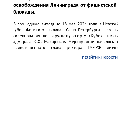
освобождения Ленинграда от фашистской
блокады.
В прошедшие выходные 18 мая 2024 года в Невской
губе Финского залива Санкт-Петербурга прошли
соревнования по парусному спорту «Кубок памяти
адмирала С.О. Макарова». Мероприятие началось с
приветственного слова ректора ГУМРФ имени
адмирала С.О. Макарова Барышникова Сергея
ПЕРЕЙТИ К НОВОСТИ
Олеговича. Торжественное открытие сопровождалось
игрой оркестра суворовского училища.