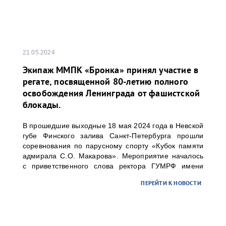
21.05.2024
Экипаж ММПК «Бронка» принял участие в
регате, посвященной 80-летию полного
освобождения Ленинграда от фашистской
блокады.
В прошедшие выходные 18 мая 2024 года в Невской
губе Финского залива Санкт-Петербурга прошли
соревнования по парусному спорту «Кубок памяти
адмирала С.О. Макарова». Мероприятие началось
с приветственного слова ректора ГУМРФ имени
адмирала С.О. Макарова Барышникова Сергея
ПЕРЕЙТИ К НОВОСТИ
Олеговича. Торжественное открытие
сопровождалось игрой оркестра суворовского
училища.