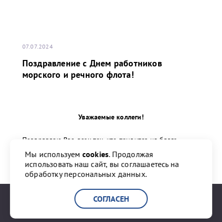
07.07.2024
Поздравление с Днем работников
морского и речного флота!
Уважаемые коллеги!
Поздравляю Вас, всех тех, кто трудится на благо
морского и речного флота, с профессиональным
Мы используем
cookies
. Продолжая
праздником!
использовать наш сайт, вы соглашаетесь на
обработку персональных данных.
...
СОГЛАСЕН