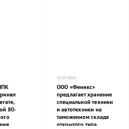
15.04.2024
МПК
ООО «Феникс»
принял
предлагает хранение
егате,
специальной техники
ой 80-
и автотехники на
ного
таможенном складе
ния
открытого типа.