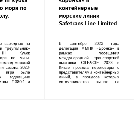
о моря по
контейнерные
олу.
морские линии
Safetrans Line Limited
и OVP Shipping
Company Limited
 выходные на
В сентябре 2023 года
подписали прямой
й треугольник»
делегация ММПК «Бронка» в
договор.
 III Кубок
рамках посещения
моря по мини-
международной транспортной
команд морской
выставки CILF&CIE 2023 в
ли сезона 2023-
Китае провела переговоры с
я игра была
представителями контейнерных
к годовщине
линий, в процессе которых
итвы (1380г) и
сотрудничество вышло на
Суворова через
новый уровень.
). Футбольная
ПК «Бронка»
е в первой игре
вала 5 место из
ллов. Борьба за
тся до 12 мая
общей сложности
 из 9 турниров.
рнире, 12 мая,