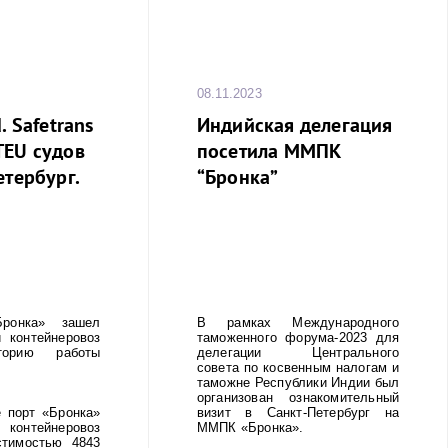
08.11.2023
. Safetrans
Индийская делегация
TEU судов
посетила ММПК
етербург.
“Бронка”
онка» зашел
В рамках Международного
 контейнеровоз
таможенного форума-2023 для
орию работы
делегации Центрального
совета по косвенным налогам и
таможне Республики Индии был
организован ознакомительный
 порт «Бронка»
визит в Санкт-Петербург на
тейнеровоз
ММПК «Бронка».
стимостью 4843