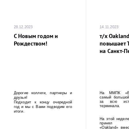
28.12.2023
14.11.2023
С Новым годом и
т/x Oakland
Рождеством!
повышает 
на Санкт-П
Дорогие коллеги, партнеры и
На ММПК «Бр
самый большой
друзья!
за всю ист
Подходит к концу очередной
терминала.
год и мы с Вами подводим его
итоги.
На этой неделе
принял кон
«Oakland» вме