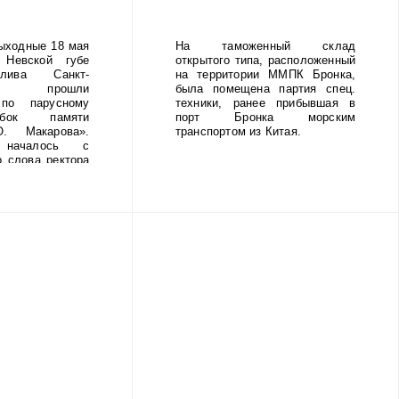
 от
й блокады.
ыходные 18 мая
На таможенный склад
Невской губе
открытого типа, расположенный
лива Санкт-
на территории ММПК Бронка,
га прошли
была помещена партия спец.
 по парусному
техники, ранее прибывшая в
бок памяти
порт Бронка морским
. Макарова».
транспортом из Китая.
 началось с
о слова ректора
адмирала С.О.
шникова Сергея
оржественное
провождалось
а суворовского