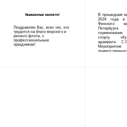
Ленинграда
фашистско
Уважаемые коллеги!
В прошедшие в
2024 года в 
Финского за
Поздравляю Вас, всех тех, кто
Петербур
трудится на благо морского и
соревнования
речного флота, с
спорту «Ку
профессиональным
адмирала С.О
праздником!
Мероприятие
приветственног
ГУМРФ имени 
Макарова Бары
Олеговича. Т
открытие со
игрой оркестр
училища.