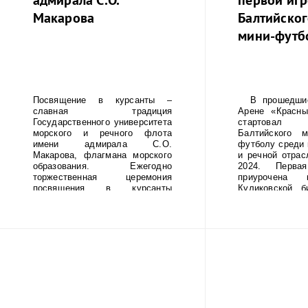
Макарова
Балтийског
мини-футб
Посвящение в курсанты –
В прошедшие
славная традиция
Арене «Красны
Государственного университета
стартовал
морского и речного флота
Балтийского 
имени адмирала С.О.
футболу среди 
Макарова, флагмана морского
и речной отрас
образования. Ежегодно
2024. Перва
торжественная церемония
приурочена 
посвящения в курсанты
Куликовской б
Института «Морская академия»
перехода А.В. 
и Колледжа университета
Альпы (1799г
проходит на Якорной площади
команда ММ
в г. Кронштадте, но в этом году
приняла участи
мероприятие состоялось на
турнира и завое
Дворцовой площади Санкт-
7, набрав 8 ба
Петербурга.
кубок продли
2024 года и в 
будет состоять
На итоговом ту