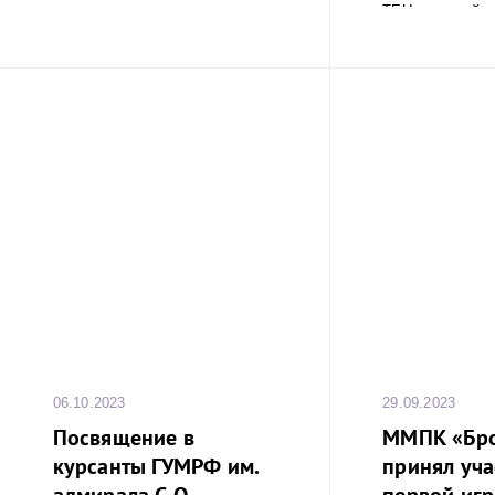
TEU, который 
крупным конт
когда-либо 
Санкт-Петербур
294 м, а ширина
06.10.2023
29.09.2023
Посвящение в
ММПК «Бр
курсанты ГУМРФ им.
принял уча
адмирала С.О.
первой игре