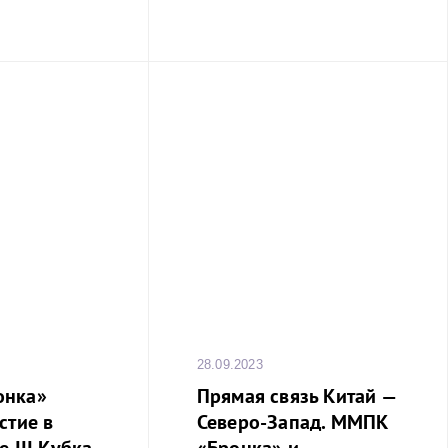
является самым
ейнеровозом,
заходившим в
г: длина судна
 32м.
28.09.2023
онка»
Прямая связь Китай —
стие в
Северо-Запад. ММПК
 III Кубка
«Бронка» и