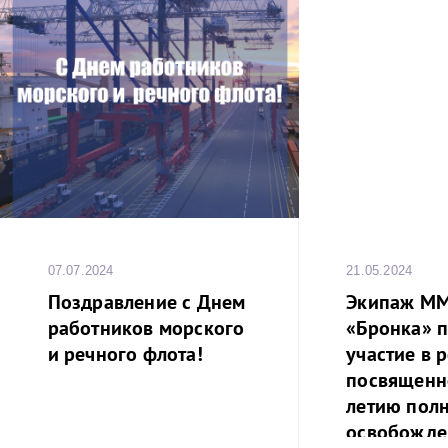
07.07.2024
21.05.2024
Поздравление с Днем
Экипаж М
работников морского
«Бронка» 
и речного флота!
участие в р
посвященн
летию пол
освобожде