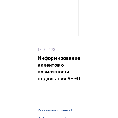
победитель по
награду.
Лучшая ком
определена п
результатам и
турниров.
Все желающи
команду могут 
«Красный тре
адресу набере
14.09.2023
канала, 136 в 
оставшихся тур
Информирование
1. 22 октя
клиентов о
традиционный т
футболу в
возможности
Наваринского ср
2. 19 ноя
подписания УНЭП
традиционный т
Балтийского 
футболу,
3. 17 дека
Новогодний 
турнир по ми
годовщину 
сражения (1853)
Уважаемые клиенты!
4. 28 янв