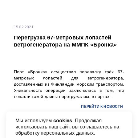
15.02.2021
Перегрузка 67-метровых лопастей
ветрогенератора на ММПК «Бронка»
Порт «Бронка» осуществил перевалку трёх 67-
метровых лопастей для ветрогенератора,
доставленных из Финляндии морским транспортом.
Уникальность операции заключалась в том, что
лопасти такой длины перегружались в портах...
ПЕРЕЙТИ К НОВОСТИ
Мы используем
cookies
. Продолжая
использовать наш сайт, вы соглашаетесь на
Назад
1
2
3
4
17
Вперед
обработку персональных данных.
ПЕРЕЙТИ К НОВОСТИ