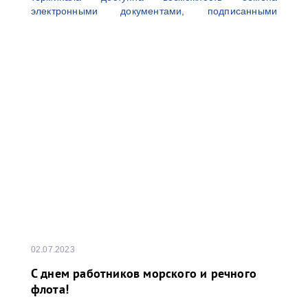
электронными документами, подписанными
усиленными неквалифицированными электронными
подписями (УНЭП) единоличного исполнительного
органа (генерального директора), выданными
аккредитованным удостоверяющим центром.
Данный функционал позволяет выпустить
необходимое количество УНЭП для комфортной
работы в информационной системе терминала. Для
получения более детальной информации просим
обращаться по адресу электронной почты:
02.07.2023
С днем работников морского и речного
флота!