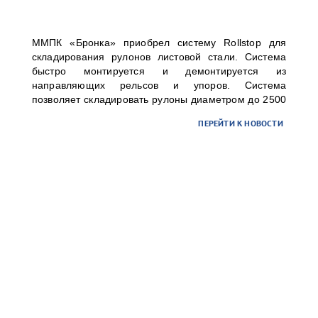
ММПК «Бронка» приобрел систему Rollstop для
складирования рулонов листовой стали. Система
быстро монтируется и демонтируется из
направляющих рельсов и упоров. Система
позволяет складировать рулоны диаметром до 2500
мм в высоту до 3-х ярусов. Организованное таким
ПЕРЕЙТИ К НОВОСТИ
образом хранение существенно повысит уровень
безопасности складских операций для персонала и
груза без рисков повреждений.