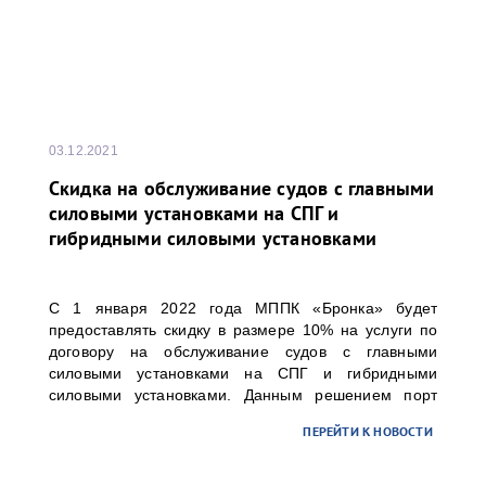
03.12.2021
Скидка на обслуживание судов с главными
силовыми установками на СПГ и
гибридными силовыми установками
С 1 января 2022 года МППК «Бронка» будет
предоставлять скидку в размере 10% на услуги по
договору на обслуживание судов с главными
силовыми установками на СПГ и гибридными
силовыми установками. Данным решением порт
«Бронка» поддерживает стремление своих клиентов
ПЕРЕЙТИ К НОВОСТИ
по планомерному вводу в эксплуатацию наиболее
экологичных судов.