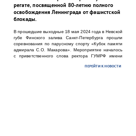
регате, посвященной 80-летию полного
освобождения Ленинграда от фашистской
блокады.
В прошедшие выходные 18 мая 2024 года в Невской
губе Финского залива Санкт-Петербурга прошли
соревнования по парусному спорту «Кубок памяти
адмирала С.О. Макарова». Мероприятие началось
с приветственного слова ректора ГУМРФ имени
адмирала С.О. Макарова Барышникова Сергея
ПЕРЕЙТИ К НОВОСТИ
Олеговича. Торжественное открытие
сопровождалось игрой оркестра суворовского
училища.