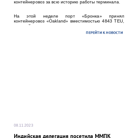
контейнеровоз за всю историю работы терминала.
На этой неделе порт «Бронка» принял
контейнеровоз «Oakland» вместимостью 4843 TEU,
который является самым крупным
контейнеровозом, когда-либо заходившим в Санкт-
ПЕРЕЙТИ К НОВОСТИ
Петербург: длина судна 294 м, а ширина 32м.
08.11.2023
Индийская делегация посетила ММПК