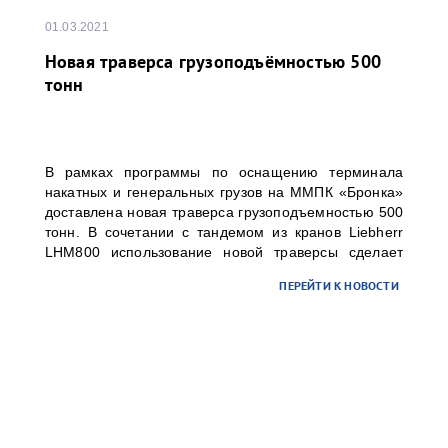
01.03.2021
Новая траверса грузоподъёмностью 500
тонн
В рамках программы по оснащению терминала
накатных и генеральных грузов на ММПК «Бронка»
доставлена новая траверса грузоподъемностью 500
тонн. В сочетании с тандемом из кранов Liebherr
LHM800 использование новой траверсы сделает
возможным технологичную и безопасную перевалку
ПЕРЕЙТИ К НОВОСТИ
грузовых единиц весом до 500 тонн, что особенно
актуально для сверхтяжелых грузов малой длины.