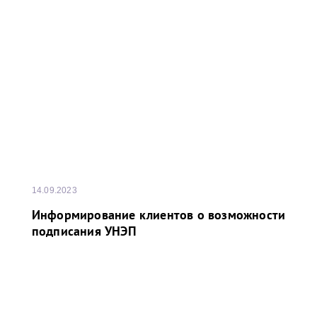
P.S.:
I Кубок Балтийского моря сезона 2021-2022
завоевала команда ПНТ (Петербургского
нефтяного терминала), II Кубок Балтийского
моря сезона 2022-2023 завоевала команда НУЛ
(НОВАТЭК-Усть-Луга).
14.09.2023
Информирование клиентов о возможности
подписания УНЭП