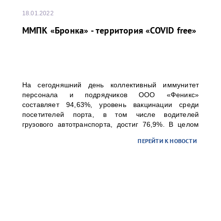
18.01.2022
ММПК «Бронка» - территория «COVID free»
На сегодняшний день коллективный иммунитет
персонала и подрядчиков ООО «Феникс»
составляет 94,63%, уровень вакцинации среди
посетителей порта, в том числе водителей
грузового автотранспорта, достиг 76,9%. В целом
коллективный иммунитет превысил 80%, что
ПЕРЕЙТИ К НОВОСТИ
позволяет считать ММПК «Бронка» территорией,
свободной от COVID.