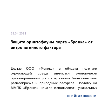
28.04.2021
Защита орнитофауны порта «Бронка» от
антропогенного фактора
Целью ООО «Феникс» в области политики
окружающей среды являются экологически
ориентированный рост, сохранение биологического
разнообразия и природных ресурсов. Поэтому на
ММПК «Бронка» начали использовать уникальных
ловчих птиц с целью защиты орнитофауны зелёной
ПЕРЕЙТИ К НОВОСТИ
зоны, окружающей перегрузочный комплекс, от
различных угроз промышленного объекта.