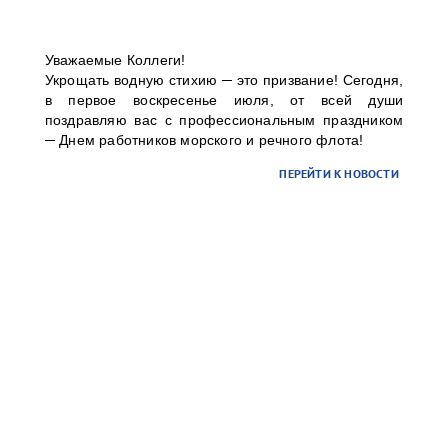
contract-ct@port-bronka.com
, с указанием темы
Уважаемые Коллеги!
письма: УНЭП (наименование организации).
Укрощать водную стихию ─ это призвание! Сегодня,
в первое воскресенье июля, от всей души
В случае вашей заинтересованности и желания
поздравляю вас с профессиональным праздником
использования УНЭП, а также для организации
─ Днем работников морского и речного флота!
присоединения УНЭП единоличного
исполнительного органа к учетной записи в
ПЕРЕЙТИ К НОВОСТИ
информационной системе терминала просим Вас
направить письмо-запрос на почту:
info@port-
bronka.com