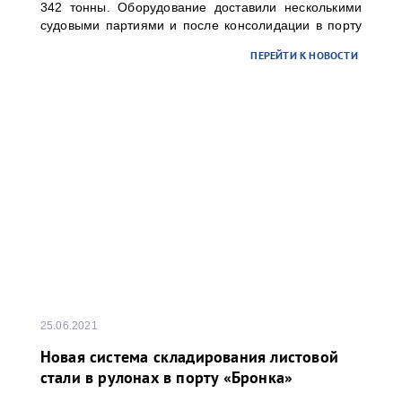
342 тонны. Оборудование доставили несколькими
судовыми партиями и после консолидации в порту
«Бронка» отправили речным транспортом в адрес
ПЕРЕЙТИ К НОВОСТИ
одного из предприятий топливно-энергетического
комплекса России.
25.06.2021
Новая система складирования листовой
стали в рулонах в порту «Бронка»