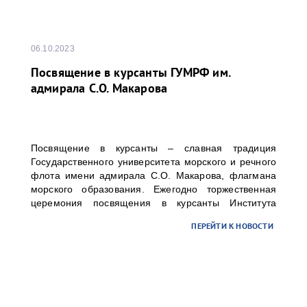
06.10.2023
Посвящение в курсанты ГУМРФ им.
адмирала С.О. Макарова
Посвящение в курсанты – славная традиция
Государственного университета морского и речного
флота имени адмирала С.О. Макарова, флагмана
морского образования. Ежегодно торжественная
церемония посвящения в курсанты Института
«Морская академия» и Колледжа университета
ПЕРЕЙТИ К НОВОСТИ
проходит на Якорной площади в г. Кронштадте, но в
этом году мероприятие состоялось на Дворцовой
площади Санкт-Петербурга.