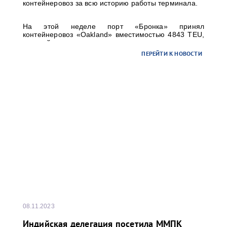
контейнеровоз за всю историю работы терминала.
На этой неделе порт «Бронка» принял
контейнеровоз «Oakland» вместимостью 4843 TEU,
который является самым крупным
контейнеровозом, когда-либо заходившим в Санкт-
ПЕРЕЙТИ К НОВОСТИ
Петербург: длина судна 294 м, а ширина 32м.
08.11.2023
Индийская делегация посетила ММПК