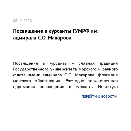
06.10.2023
Посвящение в курсанты ГУМРФ им.
адмирала С.О. Макарова
Посвящение в курсанты – славная традиция
Государственного университета морского и речного
флота имени адмирала С.О. Макарова, флагмана
морского образования. Ежегодно торжественная
церемония посвящения в курсанты Института
«Морская академия» и Колледжа университета
ПЕРЕЙТИ К НОВОСТИ
проходит на Якорной площади в г. Кронштадте, но в
этом году мероприятие состоялось на Дворцовой
площади Санкт-Петербурга.