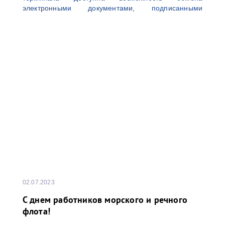
электронными документами, подписанными
усиленными неквалифицированными электронными
подписями (УНЭП) единоличного исполнительного
органа (генерального директора), выданными
аккредитованным удостоверяющим центром.
Данный функционал позволяет выпустить
необходимое количество УНЭП для комфортной
работы в информационной системе терминала. Для
получения более детальной информации просим
обращаться по адресу электронной почты:
02.07.2023
С днем работников морского и речного
флота!