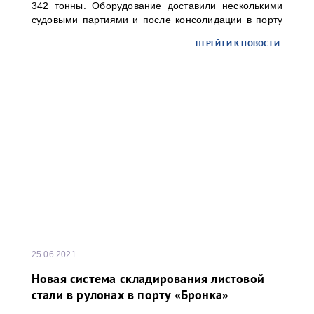
342 тонны. Оборудование доставили несколькими
судовыми партиями и после консолидации в порту
«Бронка» отправили речным транспортом в адрес
ПЕРЕЙТИ К НОВОСТИ
одного из предприятий топливно-энергетического
комплекса России.
25.06.2021
Новая система складирования листовой
стали в рулонах в порту «Бронка»