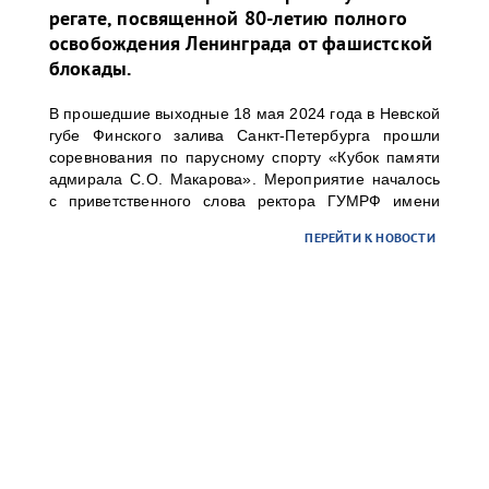
регате, посвященной 80-летию полного
освобождения Ленинграда от фашистской
блокады.
В прошедшие выходные 18 мая 2024 года в Невской
губе Финского залива Санкт-Петербурга прошли
соревнования по парусному спорту «Кубок памяти
адмирала С.О. Макарова». Мероприятие началось
с приветственного слова ректора ГУМРФ имени
адмирала С.О. Макарова Барышникова Сергея
ПЕРЕЙТИ К НОВОСТИ
Олеговича. Торжественное открытие
сопровождалось игрой оркестра суворовского
училища.