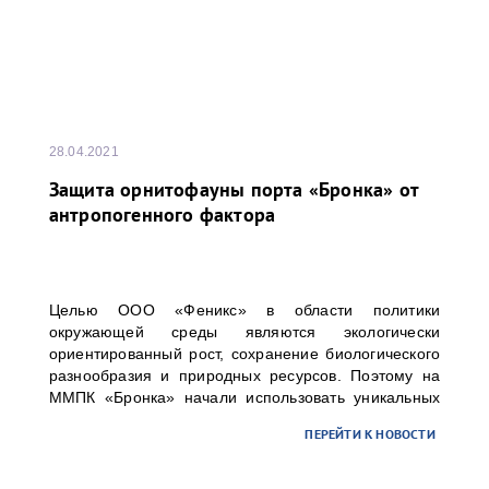
28.04.2021
Защита орнитофауны порта «Бронка» от
антропогенного фактора
Целью ООО «Феникс» в области политики
окружающей среды являются экологически
ориентированный рост, сохранение биологического
разнообразия и природных ресурсов. Поэтому на
ММПК «Бронка» начали использовать уникальных
ловчих птиц с целью защиты орнитофауны зелёной
ПЕРЕЙТИ К НОВОСТИ
зоны, окружающей перегрузочный комплекс, от
различных угроз промышленного объекта.