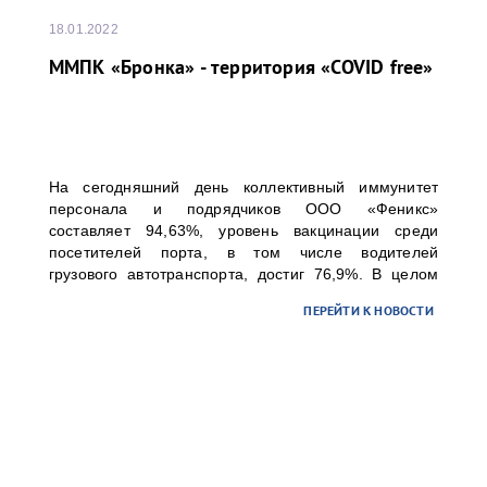
18.01.2022
ММПК «Бронка» - территория «COVID free»
На сегодняшний день коллективный иммунитет
персонала и подрядчиков ООО «Феникс»
составляет 94,63%, уровень вакцинации среди
посетителей порта, в том числе водителей
грузового автотранспорта, достиг 76,9%. В целом
коллективный иммунитет превысил 80%, что
ПЕРЕЙТИ К НОВОСТИ
позволяет считать ММПК «Бронка» территорией,
свободной от COVID.