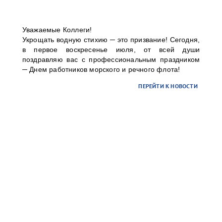
contract-ct@port-bronka.com
, с указанием темы
Уважаемые Коллеги!
письма: УНЭП (наименование организации).
Укрощать водную стихию ─ это призвание! Сегодня,
в первое воскресенье июля, от всей души
В случае вашей заинтересованности и желания
поздравляю вас с профессиональным праздником
использования УНЭП, а также для организации
─ Днем работников морского и речного флота!
присоединения УНЭП единоличного
исполнительного органа к учетной записи в
ПЕРЕЙТИ К НОВОСТИ
информационной системе терминала просим Вас
направить письмо-запрос на почту:
info@port-
bronka.com