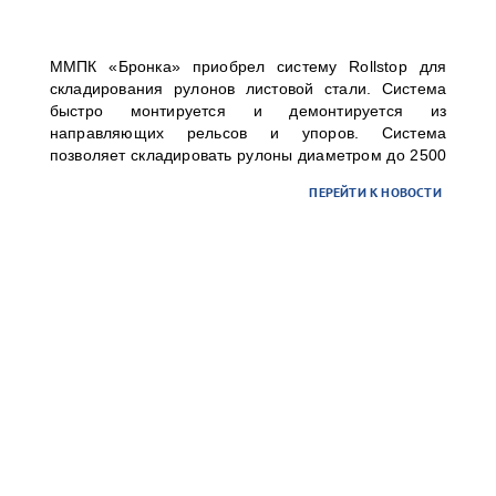
ММПК «Бронка» приобрел систему Rollstop для
складирования рулонов листовой стали. Система
быстро монтируется и демонтируется из
направляющих рельсов и упоров. Система
позволяет складировать рулоны диаметром до 2500
мм в высоту до 3-х ярусов. Организованное таким
ПЕРЕЙТИ К НОВОСТИ
образом хранение существенно повысит уровень
безопасности складских операций для персонала и
груза без рисков повреждений.