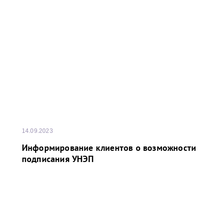
P.S.:
I Кубок Балтийского моря сезона 2021-2022
завоевала команда ПНТ (Петербургского
нефтяного терминала), II Кубок Балтийского
моря сезона 2022-2023 завоевала команда НУЛ
(НОВАТЭК-Усть-Луга).
14.09.2023
Информирование клиентов о возможности
подписания УНЭП