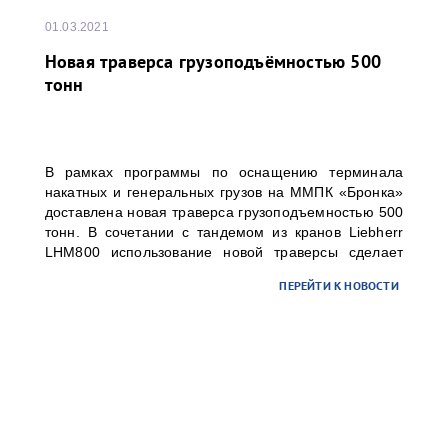
01.03.2021
Новая траверса грузоподъёмностью 500
тонн
В рамках программы по оснащению терминала
накатных и генеральных грузов на ММПК «Бронка»
доставлена новая траверса грузоподъемностью 500
тонн. В сочетании с тандемом из кранов Liebherr
LHM800 использование новой траверсы сделает
возможным технологичную и безопасную перевалку
ПЕРЕЙТИ К НОВОСТИ
грузовых единиц весом до 500 тонн, что особенно
актуально для сверхтяжелых грузов малой длины.