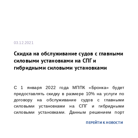
03.12.2021
Скидка на обслуживание судов с главными
силовыми установками на СПГ и
гибридными силовыми установками
С 1 января 2022 года МППК «Бронка» будет
предоставлять скидку в размере 10% на услуги по
договору на обслуживание судов с главными
силовыми установками на СПГ и гибридными
силовыми установками. Данным решением порт
«Бронка» поддерживает стремление своих клиентов
ПЕРЕЙТИ К НОВОСТИ
по планомерному вводу в эксплуатацию наиболее
экологичных судов.