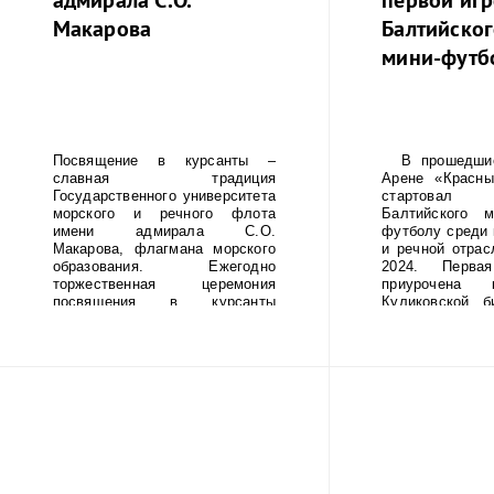
Макарова
Балтийског
мини-футб
Посвящение в курсанты –
В прошедшие
славная традиция
Арене «Красны
Государственного университета
стартовал
морского и речного флота
Балтийского 
имени адмирала С.О.
футболу среди 
Макарова, флагмана морского
и речной отрас
образования. Ежегодно
2024. Перва
торжественная церемония
приурочена 
посвящения в курсанты
Куликовской б
Института «Морская академия»
перехода А.В. 
и Колледжа университета
Альпы (1799г
проходит на Якорной площади
команда ММ
в г. Кронштадте, но в этом году
приняла участи
мероприятие состоялось на
турнира и завое
Дворцовой площади Санкт-
7, набрав 8 ба
Петербурга.
кубок продли
2024 года и в 
будет состоять
На итоговом ту