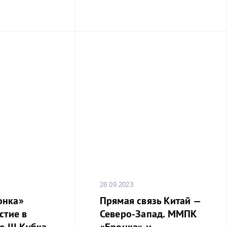
является самым
ейнеровозом,
заходившим в
г: длина судна
 32м.
28.09.2023
онка»
Прямая связь Китай —
стие в
Северо-Запад. ММПК
 III Кубка
«Бронка» и