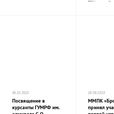
TEU, который 
крупным конт
когда-либо 
Санкт-Петербур
294 м, а ширина
06.10.2023
29.09.2023
Посвящение в
ММПК «Бр
курсанты ГУМРФ им.
принял уча
адмирала С.О.
первой игре