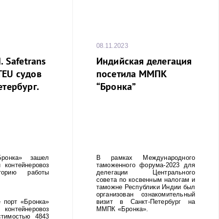
08.11.2023
. Safetrans
Индийская делегация
TEU судов
посетила ММПК
етербург.
“Бронка”
онка» зашел
В рамках Международного
 контейнеровоз
таможенного форума-2023 для
орию работы
делегации Центрального
совета по косвенным налогам и
таможне Республики Индии был
организован ознакомительный
 порт «Бронка»
визит в Санкт-Петербург на
тейнеровоз
ММПК «Бронка».
стимостью 4843