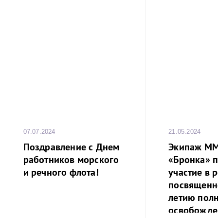
07.07.2024
21.05.2024
Поздравление с Днем
Экипаж М
работников морского
«Бронка» 
и речного флота!
участие в р
посвященн
летию пол
освобожде