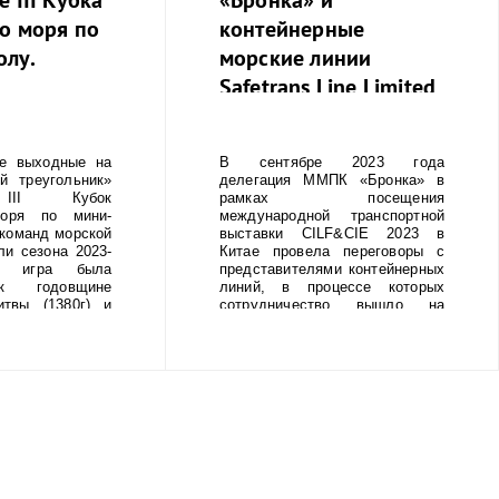
о моря по
контейнерные
олу.
морские линии
Safetrans Line Limited
и OVP Shipping
Company Limited
 выходные на
В сентябре 2023 года
подписали прямой
й треугольник»
делегация ММПК «Бронка» в
договор.
 III Кубок
рамках посещения
моря по мини-
международной транспортной
команд морской
выставки CILF&CIE 2023 в
ли сезона 2023-
Китае провела переговоры с
я игра была
представителями контейнерных
к годовщине
линий, в процессе которых
итвы (1380г) и
сотрудничество вышло на
Суворова через
новый уровень.
). Футбольная
ПК «Бронка»
е в первой игре
вала 5 место из
ллов. Борьба за
тся до 12 мая
общей сложности
 из 9 турниров.
рнире, 12 мая,