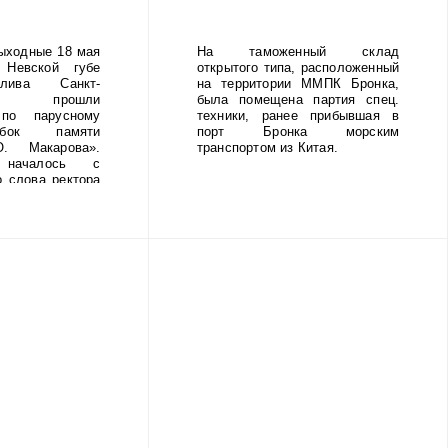
 от
й блокады.
ыходные 18 мая
На таможенный склад
Невской губе
открытого типа, расположенный
лива Санкт-
на территории ММПК Бронка,
га прошли
была помещена партия спец.
 по парусному
техники, ранее прибывшая в
бок памяти
порт Бронка морским
. Макарова».
транспортом из Китая.
 началось с
о слова ректора
адмирала С.О.
шникова Сергея
оржественное
провождалось
а суворовского