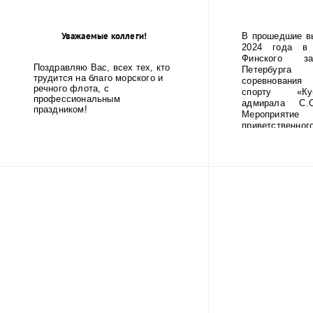
Ленинграда
фашистско
Уважаемые коллеги!
В прошедшие в
2024 года в 
Финского за
Поздравляю Вас, всех тех, кто
Петербур
трудится на благо морского и
соревнования
речного флота, с
спорту «Ку
профессиональным
адмирала С.О
праздником!
Мероприятие
приветственног
ГУМРФ имени 
Макарова Бары
Олеговича. Т
открытие со
игрой оркестр
училища.