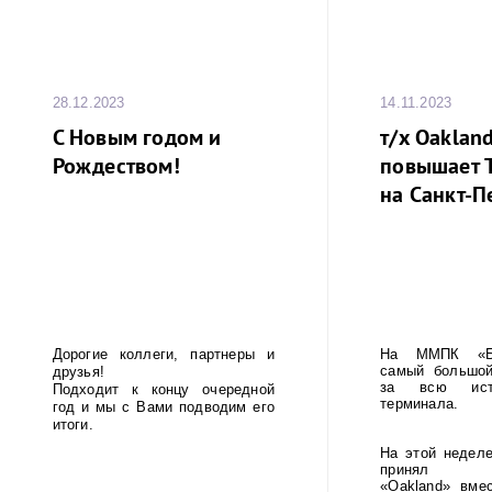
28.12.2023
14.11.2023
С Новым годом и
т/x Oakland
Рождеством!
повышает 
на Санкт-П
Дорогие коллеги, партнеры и
На ММПК «Бр
самый большой
друзья!
за всю ист
Подходит к концу очередной
терминала.
год и мы с Вами подводим его
итоги.
На этой неделе
принял кон
«Oakland» вме