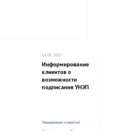
победитель по
награду.
Лучшая ком
определена п
результатам и
турниров.
Все желающи
команду могут 
«Красный тре
адресу набере
14.09.2023
канала, 136 в 
оставшихся тур
Информирование
1. 22 октя
клиентов о
традиционный т
футболу в
возможности
Наваринского ср
2. 19 ноя
подписания УНЭП
традиционный т
Балтийского 
футболу,
3. 17 дека
Новогодний 
турнир по ми
годовщину 
сражения (1853)
Уважаемые клиенты!
4. 28 янв