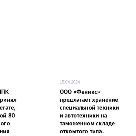
15.04.2024
МПК
ООО «Феникс»
принял
предлагает хранение
егате,
специальной техники
ой 80-
и автотехники на
ного
таможенном складе
ния
открытого типа.