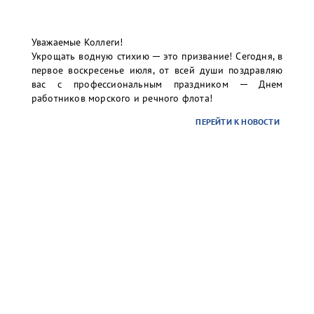
contract-ct@port-bronka.com
, с указанием темы
Уважаемые Коллеги!
письма: УНЭП (наименование организации).
Укрощать водную стихию ─ это призвание! Сегодня, в
первое воскресенье июля, от всей души поздравляю
В случае вашей заинтересованности и желания
вас с профессиональным праздником ─ Днем
использования УНЭП, а также для организации
работников морского и речного флота!
присоединения УНЭП единоличного исполнительного
органа к учетной записи в информационной системе
ПЕРЕЙТИ К НОВОСТИ
терминала просим Вас направить письмо-запрос на
почту:
info@port-bronka.com