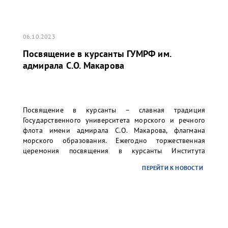
06.10.2023
Посвящение в курсанты ГУМРФ им.
адмирала С.О. Макарова
Посвящение в курсанты – славная традиция
Государственного университета морского и речного
флота имени адмирала С.О. Макарова, флагмана
морского образования. Ежегодно торжественная
церемония посвящения в курсанты Института
«Морская академия» и Колледжа университета
ПЕРЕЙТИ К НОВОСТИ
проходит на Якорной площади в г. Кронштадте, но в
этом году мероприятие состоялось на Дворцовой
площади Санкт-Петербурга.