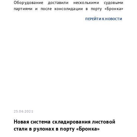
Оборудование доставили несколькими судовыми
партиями и после консолидации в порту «Бронка»
отправили речным транспортом в адрес одного из
ПЕРЕЙТИ К НОВОСТИ
предприятий топливно-энергетического комплекса
России.
25.06.2021
Новая система складирования листовой
стали в рулонах в порту «Бронка»