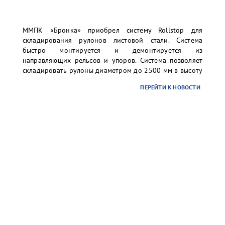
ММПК «Бронка» приобрел систему Rollstop для
складирования рулонов листовой стали. Система
быстро монтируется и демонтируется из
направляющих рельсов и упоров. Система позволяет
складировать рулоны диаметром до 2500 мм в высоту
до 3-х ярусов. Организованное таким образом
ПЕРЕЙТИ К НОВОСТИ
хранение существенно повысит уровень безопасности
складских операций для персонала и груза без рисков
повреждений.