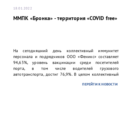
18.01.2022
ММПК «Бронка» - территория «COVID free»
На сегодняшний день коллективный иммунитет
персонала и подрядчиков ООО «Феникс» составляет
94,63%, уровень вакцинации среди посетителей
порта, в том числе водителей грузового
автотранспорта, достиг 76,9%. В целом коллективный
иммунитет превысил 80%, что позволяет считать
ПЕРЕЙТИ К НОВОСТИ
ММПК «Бронка» территорией, свободной от COVID.