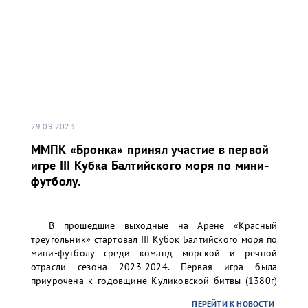
29.09.2023
ММПК «Бронка» принял участие в первой
игре III Кубка Балтийского моря по мини-
футболу.
В прошедшие выходные на Арене «Красный
треугольник» стартовал III Кубок Балтийского моря по
мини-футболу среди команд морской и речной
отрасли сезона 2023-2024. Первая игра была
приурочена к годовщине Куликовской битвы (1380г)
и перехода А.В. Суворова через Альпы (1799г).
ПЕРЕЙТИ К НОВОСТИ