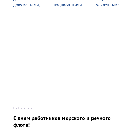
документами, подписанными усиленными
неквалифицированными электронными подписями
(УНЭП) единоличного исполнительного органа
(генерального директора), выданными
аккредитованным удостоверяющим центром.
Данный функционал позволяет выпустить
необходимое количество УНЭП для комфортной
работы в информационной системе терминала. Для
получения более детальной информации просим
обращаться по адресу электронной почты:
02.07.2023
С днем работников морского и речного
флота!