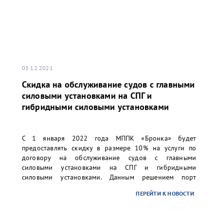
03.12.2021
Скидка на обслуживание судов с главными
силовыми установками на СПГ и
гибридными силовыми установками
С 1 января 2022 года МППК «Бронка» будет
предоставлять скидку в размере 10% на услуги по
договору на обслуживание судов с главными
силовыми установками на СПГ и гибридными
силовыми установками. Данным решением порт
«Бронка» поддерживает стремление своих клиентов
ПЕРЕЙТИ К НОВОСТИ
по планомерному вводу в эксплуатацию наиболее
экологичных судов.