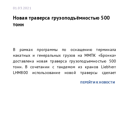
01.03.2021
Новая траверса грузоподъёмностью 500
тонн
В рамках программы по оснащению терминала
накатных и генеральных грузов на ММПК «Бронка»
доставлена новая траверса грузоподъемностью 500
тонн. В сочетании с тандемом из кранов Liebherr
LHM800 использование новой траверсы сделает
возможным технологичную и безопасную перевалку
ПЕРЕЙТИ К НОВОСТИ
грузовых единиц весом до 500 тонн, что особенно
актуально для сверхтяжелых грузов малой длины.