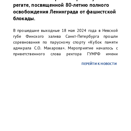
регате, посвященной 80-летию полного
освобождения Ленинграда от фашистской
блокады.
В прошедшие выходные 18 мая 2024 года в Невской
губе Финского залива Санкт-Петербурга прошли
соревнования по парусному спорту «Кубок памяти
адмирала С.О. Макарова». Мероприятие началось с
приветственного слова ректора ГУМРФ имени
адмирала С.О. Макарова Барышникова Сергея
ПЕРЕЙТИ К НОВОСТИ
Олеговича. Торжественное открытие сопровождалось
игрой оркестра суворовского училища.