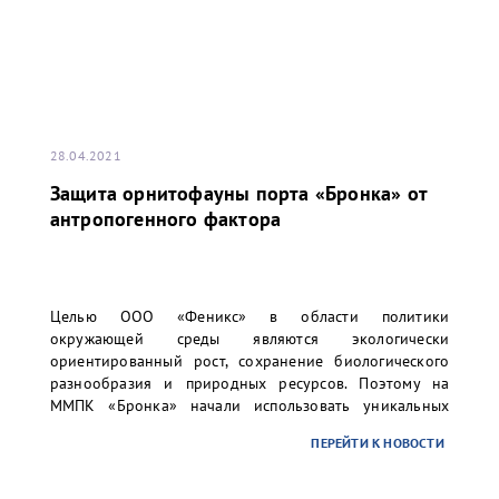
28.04.2021
Защита орнитофауны порта «Бронка» от
антропогенного фактора
Целью ООО «Феникс» в области политики
окружающей среды являются экологически
ориентированный рост, сохранение биологического
разнообразия и природных ресурсов. Поэтому на
ММПК «Бронка» начали использовать уникальных
ловчих птиц с целью защиты орнитофауны зелёной
ПЕРЕЙТИ К НОВОСТИ
зоны, окружающей перегрузочный комплекс, от
различных угроз промышленного объекта.