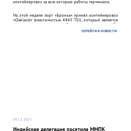
контейнеровоз за всю историю работы терминала.
На этой неделе порт «Бронка» принял контейнеровоз
«Oakland» вместимостью 4843 TEU, который является
самым крупным контейнеровозом, когда-либо
заходившим в Санкт-Петербург: длина судна 294 м, а
ПЕРЕЙТИ К НОВОСТИ
ширина 32м.
08.11.2023
Индийская делегация посетила ММПК