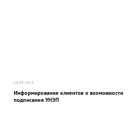
завоевала команда ПНТ (Петербургского нефтяного
терминала), II Кубок Балтийского моря сезона 2022-
2023 завоевала команда НУЛ (НОВАТЭК-Усть-Луга).
14.09.2023
Информирование клиентов о возможности
подписания УНЭП