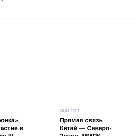
28.09.2023
онка»
Прямая связь
астие в
Китай — Северо-
е III
Запад. ММПК