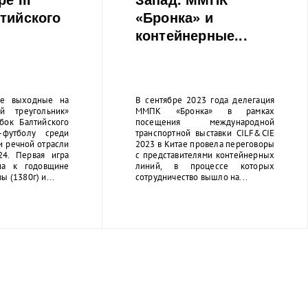
тийского
«Бронка» и
контейнерные...
 выходные на
В сентябре 2023 года делегация
й треугольник»
ММПК «Бронка» в рамках
убок Балтийского
посещения международной
футболу среди
транспортной выставки CILF&CIE
и речной отрасли
2023 в Китае провела переговоры
24. Первая игра
с представителями контейнерных
на к годовщине
линий, в процессе которых
ы (1380г) и...
сотрудничество вышло на...