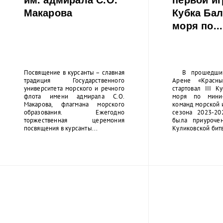
Макарова
Кубка Бал
моря по...
Посвящение в курсанты – славная
В прошедшие
традиция Государственного
Арене «Красны
университета морского и речного
стартовал III К
флота имени адмирала С.О.
моря по мини-
Макарова, флагмана морского
команд морской 
образования. Ежегодно
сезона 2023-20
торжественная церемония
была приуроче
посвящения в курсанты...
Куликовской битв