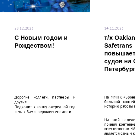
28.12.2023
14.11.2023
С Новым годом и
т/x Oaklan
Рождеством!
Safetrans
повышает
судов на 
Петербург
Дорогие коллеги, партнеры и
На ММПК «Бронк
большой контей
друзья!
историю работы 
Подходит к концу очередной год
и мы с Вами подводим его итоги.
На этой неделе
принял контейне
вместимостью 48
является самым к