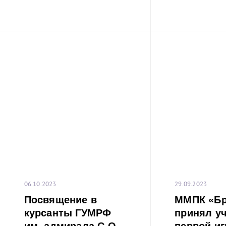
06.10.2023
29.09.2023
Посвящение в
ММПК «Бр
курсанты ГУМРФ
принял уч
им. адмирала С.О.
первой игр