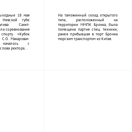
ыходные 18 мая
На таможенный склад открытого
Невской губе
типа, расположенный на
лива Санкт-
территории ММПК Бронка, была
ли соревнования
помещена партия спец. техники,
спорту «Кубок
ранее прибывшая в порт Бронка
 С.О. Макарова».
морским транспортом из Китая.
 началось с
слова ректора...