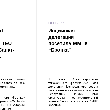
08.11.2023
d.
Индийская
делегация
 TEU
посетила ММПК
Санкт-
“Бронка”
.
а» зашел самый
В рамках Международного
неровоз за всю
таможенного форума-2023 для
терминала.
делегации Центрального совета
по косвенным налогам и таможне
Республики Индии был
 порт «Бронка»
организован ознакомительный
ровоз «Oakland»
визит в Санкт-Петербург на ММПК
43 TEU, который
«Бронка».
рупным...