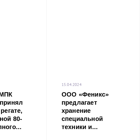
15.04.2024
ММПК
ООО «Феникс»
 принял
предлагает
 регате,
хранение
ной 80-
специальной
ного...
техники и...