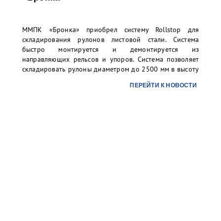
ММПК «Бронка» приобрел систему Rollstop для
складирования рулонов листовой стали. Система
быстро монтируется и демонтируется из
направляющих рельсов и упоров. Система позволяет
складировать рулоны диаметром до 2500 мм в высоту
до 3-х ярусов. Организованное таким образом
ПЕРЕЙТИ К НОВОСТИ
хранение существенно повысит уровень безопасности
складских операций для персонала и груза без рисков
повреждений.