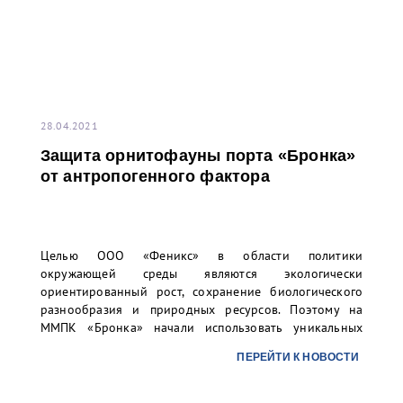
28.04.2021
Защита орнитофауны порта «Бронка»
от антропогенного фактора
Целью ООО «Феникс» в области политики
окружающей среды являются экологически
ориентированный рост, сохранение биологического
разнообразия и природных ресурсов. Поэтому на
ММПК «Бронка» начали использовать уникальных
ловчих птиц с целью защиты орнитофауны зелёной
ПЕРЕЙТИ К НОВОСТИ
зоны, окружающей перегрузочный комплекс, от
различных угроз промышленного объекта.