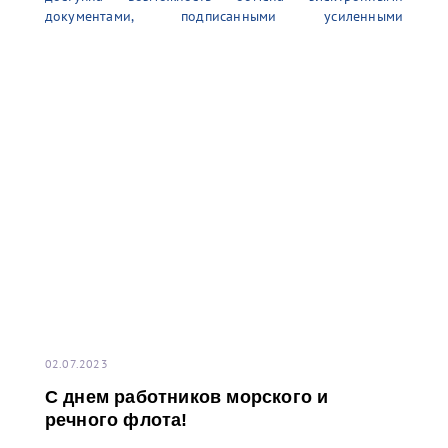
документами, подписанными усиленными
неквалифицированными электронными подписями
(УНЭП) единоличного исполнительного органа
(генерального директора), выданными
аккредитованным удостоверяющим центром.
Данный функционал позволяет выпустить
необходимое количество УНЭП для комфортной
работы в информационной системе терминала. Для
получения более детальной информации просим
обращаться по адресу электронной почты:
02.07.2023
С днем работников морского и
речного флота!