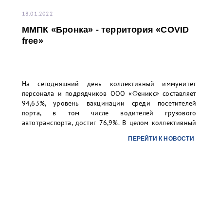
18.01.2022
ММПК «Бронка» - территория «COVID
free»
На сегодняшний день коллективный иммунитет
персонала и подрядчиков ООО «Феникс» составляет
94,63%, уровень вакцинации среди посетителей
порта, в том числе водителей грузового
автотранспорта, достиг 76,9%. В целом коллективный
иммунитет превысил 80%, что позволяет считать
ПЕРЕЙТИ К НОВОСТИ
ММПК «Бронка» территорией, свободной от COVID.