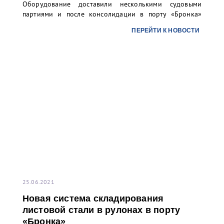
Оборудование доставили несколькими судовыми
партиями и после консолидации в порту «Бронка»
отправили речным транспортом в адрес одного из
ПЕРЕЙТИ К НОВОСТИ
предприятий топливно-энергетического комплекса
России.
25.06.2021
Новая система складирования
листовой стали в рулонах в порту
«Бронка»