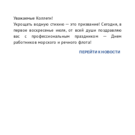
contract-ct@port-bronka.com
, с указанием темы
Уважаемые Коллеги!
письма: УНЭП (наименование организации).
Укрощать водную стихию ─ это призвание! Сегодня, в
первое воскресенье июля, от всей души поздравляю
В случае вашей заинтересованности и желания
вас с профессиональным праздником ─ Днем
использования УНЭП, а также для организации
работников морского и речного флота!
присоединения УНЭП единоличного исполнительного
органа к учетной записи в информационной системе
ПЕРЕЙТИ К НОВОСТИ
терминала просим Вас направить письмо-запрос на
почту:
info@port-bronka.com