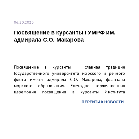
06.10.2023
Посвящение в курсанты ГУМРФ им.
адмирала С.О. Макарова
Посвящение в курсанты – славная традиция
Государственного университета морского и речного
флота имени адмирала С.О. Макарова, флагмана
морского образования. Ежегодно торжественная
церемония посвящения в курсанты Института
«Морская академия» и Колледжа университета
ПЕРЕЙТИ К НОВОСТИ
проходит на Якорной площади в г. Кронштадте, но в
этом году мероприятие состоялось на Дворцовой
площади Санкт-Петербурга.