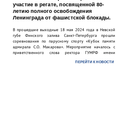
участие в регате, посвященной 80-
летию полного освобождения
Ленинграда от фашистской блокады.
В прошедшие выходные 18 мая 2024 года в Невской
губе Финского залива Санкт-Петербурга прошли
соревнования по парусному спорту «Кубок памяти
адмирала С.О. Макарова». Мероприятие началось с
приветственного слова ректора ГУМРФ имени
адмирала С.О. Макарова Барышникова Сергея
ПЕРЕЙТИ К НОВОСТИ
Олеговича. Торжественное открытие сопровождалось
игрой оркестра суворовского училища.