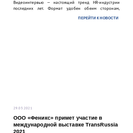
Видеоинтервью — настоящий тренд HR-индустрии
последних лет. Формат удобен обеим сторонам,
потому что он экономит время. Благодаря этому
ПЕРЕЙТИ К НОВОСТИ
сервису соискатель той или иной вакансии не тратит
время на дорогу для ознакомительного
собеседования, а просто записывает видео ответы на
вопросы работодателя в комфортной обстановке.
29.03.2021
ООО «Феникс» примет участие в
международной выставке TransRussia
2021