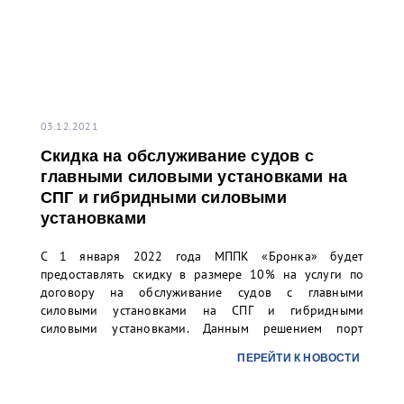
03.12.2021
Скидка на обслуживание судов с
главными силовыми установками на
СПГ и гибридными силовыми
установками
С 1 января 2022 года МППК «Бронка» будет
предоставлять скидку в размере 10% на услуги по
договору на обслуживание судов с главными
силовыми установками на СПГ и гибридными
силовыми установками. Данным решением порт
«Бронка» поддерживает стремление своих клиентов
ПЕРЕЙТИ К НОВОСТИ
по планомерному вводу в эксплуатацию наиболее
экологичных судов.