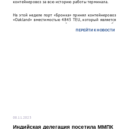
контейнеровоз за всю историю работы терминала.
На этой неделе порт «Бронка» принял контейнеровоз
«Oakland» вместимостью 4843 TEU, который является
самым крупным контейнеровозом, когда-либо
заходившим в Санкт-Петербург: длина судна 294 м, а
ПЕРЕЙТИ К НОВОСТИ
ширина 32м.
08.11.2023
Индийская делегация посетила ММПК