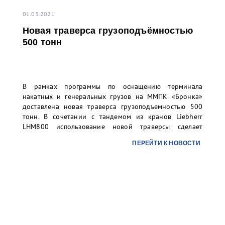
01.03.2021
Новая траверса грузоподъёмностью
500 тонн
В рамках программы по оснащению терминала
накатных и генеральных грузов на ММПК «Бронка»
доставлена новая траверса грузоподъемностью 500
тонн. В сочетании с тандемом из кранов Liebherr
LHM800 использование новой траверсы сделает
возможным технологичную и безопасную перевалку
ПЕРЕЙТИ К НОВОСТИ
грузовых единиц весом до 500 тонн, что особенно
актуально для сверхтяжелых грузов малой длины.