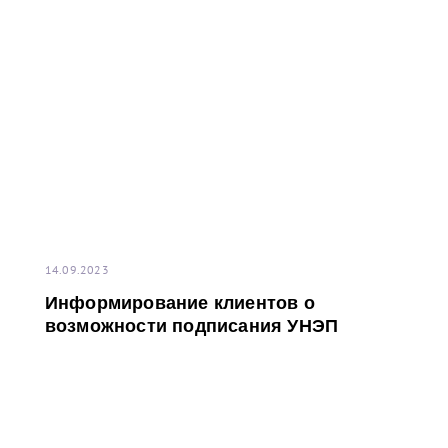
завоевала команда ПНТ (Петербургского нефтяного
терминала), II Кубок Балтийского моря сезона 2022-
2023 завоевала команда НУЛ (НОВАТЭК-Усть-Луга).
14.09.2023
Информирование клиентов о
возможности подписания УНЭП