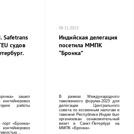
08.11.2023
. Safetrans
Индийская делегация
TEU судов
посетила ММПК
етербург.
“Бронка”
онка» зашел
В рамках Международного
 контейнеровоз
таможенного форума-2023 для
орию работы
делегации Центрального
совета по косвенным налогам и
таможне Республики Индии был
организован ознакомительный
 порт «Бронка»
визит в Санкт-Петербург на
тейнеровоз
ММПК «Бронка».
тимостью...