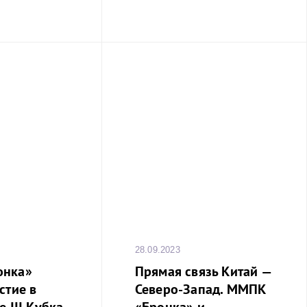
28.09.2023
онка»
Прямая связь Китай —
стие в
Северо-Запад. ММПК
 III Кубка
«Бронка» и