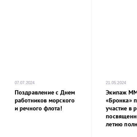
07.07.2024
21.05.2024
Поздравление с Днем
Экипаж М
работников морского
«Бронка» 
и речного флота!
участие в р
посвященн
летию полн