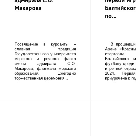
Макарова
Балтийско
по...
Посвящение в курсанты –
В прошедшие
славная традиция
Арене «Красны
Государственного университета
стартовал
морского и речного флота
Балтийского 
имени адмирала С.О.
футболу среди 
Макарова, флагмана морского
и речной отрас
образования. Ежегодно
2024. Перва
торжественная церемония...
приурочена к го