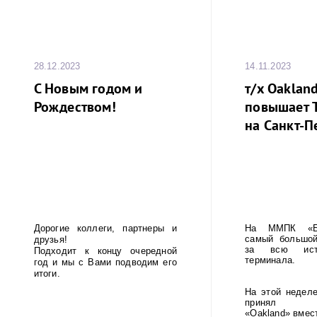
28.12.2023
14.11.2023
С Новым годом и
т/x Oakland
Рождеством!
повышает 
на Санкт-П
Дорогие коллеги, партнеры и
На ММПК «Бр
самый большой
друзья!
за всю ист
Подходит к концу очередной
терминала.
год и мы с Вами подводим его
итоги.
На этой неделе
принял кон
«Oakland» вмес