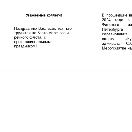
Уважаемые коллеги!
В прошедшие в
2024 года в 
Финского за
Поздравляю Вас, всех тех, кто
Петербур
трудится на благо морского и
соревнования
речного флота, с
спорту «Ку
профессиональным
адмирала С.О
праздником!
Мероприятие нач
...