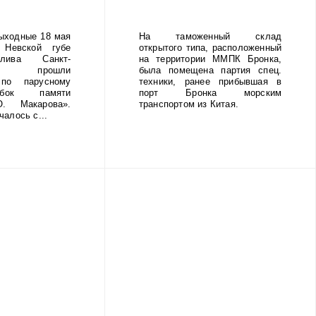
ыходные 18 мая
На таможенный склад
Невской губе
открытого типа, расположенный
лива Санкт-
на территории ММПК Бронка,
га прошли
была помещена партия спец.
 по парусному
техники, ранее прибывшая в
бок памяти
порт Бронка морским
. Макарова».
транспортом из Китая.
алось с...