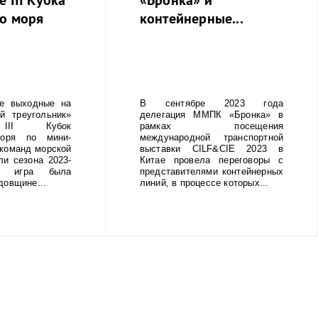
го моря
контейнерные...
 выходные на
В сентябре 2023 года
й треугольник»
делегация ММПК «Бронка» в
 III Кубок
рамках посещения
моря по мини-
международной транспортной
команд морской
выставки CILF&CIE 2023 в
ли сезона 2023-
Китае провела переговоры с
я игра была
представителями контейнерных
довщине...
линий, в процессе которых...