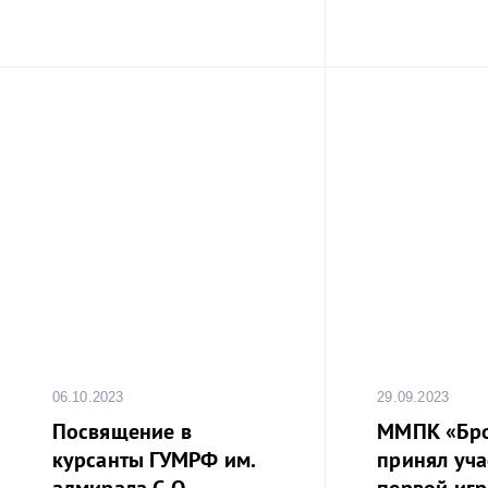
06.10.2023
29.09.2023
Посвящение в
ММПК «Бр
курсанты ГУМРФ им.
принял уча
адмирала С.О.
первой игре