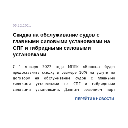
03.12.2021
Скидка на обслуживание судов с
главными силовыми установками на
СПГ и гибридными силовыми
установками
С 1 января 2022 года МППК «Бронка» будет
предоставлять скидку в размере 10% на услуги по
договору на обслуживание судов с главными
силовыми установками на СПГ и гибридными
силовыми установками. Данным решением порт
«Бронка» поддерживает стремление своих клиентов
ПЕРЕЙТИ К НОВОСТИ
по планомерному вводу в эксплуатацию наиболее
экологичных судов.