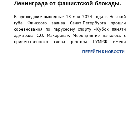
Ленинграда от фашистской блокады.
В прошедшие выходные 18 мая 2024 года в Невской
губе Финского залива Санкт-Петербурга прошли
соревнования по парусному спорту «Кубок памяти
адмирала С.О. Макарова». Мероприятие началось с
приветственного слова ректора ГУМРФ имени
адмирала С.О. Макарова Барышникова Сергея
ПЕРЕЙТИ К НОВОСТИ
Олеговича. Торжественное открытие сопровождалось
игрой оркестра суворовского училища.