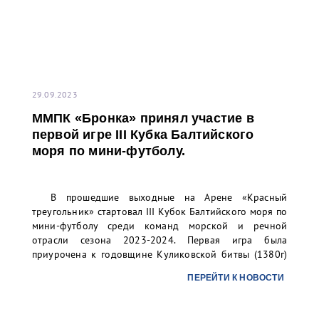
29.09.2023
ММПК «Бронка» принял участие в
первой игре III Кубка Балтийского
моря по мини-футболу.
В прошедшие выходные на Арене «Красный
треугольник» стартовал III Кубок Балтийского моря по
мини-футболу среди команд морской и речной
отрасли сезона 2023-2024. Первая игра была
приурочена к годовщине Куликовской битвы (1380г)
и перехода А.В. Суворова через Альпы (1799г).
ПЕРЕЙТИ К НОВОСТИ
Футбольная команда ММПК «Бронка» приняла
участие в первой игре турнира и завоевала 5 место из
7, набрав 8 баллов. Борьба за кубок продлится до 12