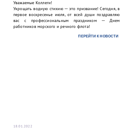
Уважаемые Коллеги!
письма: УНЭП (наименование организации).
Укрощать водную стихию ─ это призвание! Сегодня, в
первое воскресенье июля, от всей души поздравляю
В случае вашей заинтересованности и желания
вас с профессиональным праздником ─ Днем
использования УНЭП, а также для организации
работников морского и речного флота!
присоединения УНЭП единоличного исполнительного
органа к учетной записи в информационной системе
ПЕРЕЙТИ К НОВОСТИ
терминала просим Вас направить письмо-запрос на
почту:
info@port-bronka.com
18.01.2022