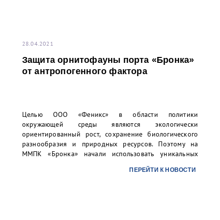
28.04.2021
Защита орнитофауны порта «Бронка»
от антропогенного фактора
Целью ООО «Феникс» в области политики
окружающей среды являются экологически
ориентированный рост, сохранение биологического
разнообразия и природных ресурсов. Поэтому на
ММПК «Бронка» начали использовать уникальных
ловчих птиц с целью защиты орнитофауны зелёной
ПЕРЕЙТИ К НОВОСТИ
зоны, окружающей перегрузочный комплекс, от
различных угроз промышленного объекта.