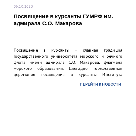
06.10.2023
Посвящение в курсанты ГУМРФ им.
адмирала С.О. Макарова
Посвящение в курсанты – славная традиция
Государственного университета морского и речного
флота имени адмирала С.О. Макарова, флагмана
морского образования. Ежегодно торжественная
церемония посвящения в курсанты Института
«Морская академия» и Колледжа университета
ПЕРЕЙТИ К НОВОСТИ
проходит на Якорной площади в г. Кронштадте, но в
этом году мероприятие состоялось на Дворцовой
площади Санкт-Петербурга.