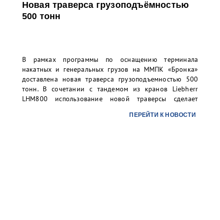
Новая траверса грузоподъёмностью
500 тонн
В рамках программы по оснащению терминала
накатных и генеральных грузов на ММПК «Бронка»
доставлена новая траверса грузоподъемностью 500
тонн. В сочетании с тандемом из кранов Liebherr
LHM800 использование новой траверсы сделает
возможным технологичную и безопасную перевалку
ПЕРЕЙТИ К НОВОСТИ
грузовых единиц весом до 500 тонн, что особенно
актуально для сверхтяжелых грузов малой длины.