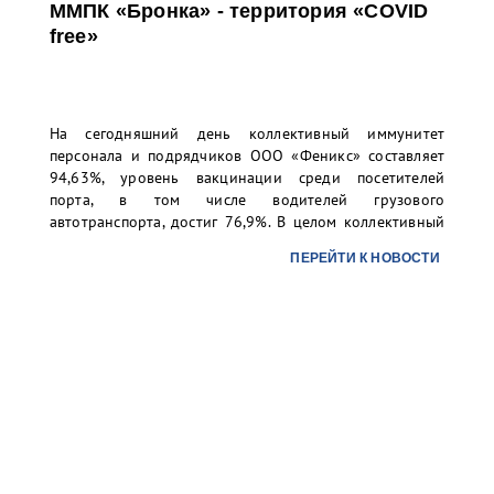
ММПК «Бронка» - территория «COVID
free»
На сегодняшний день коллективный иммунитет
персонала и подрядчиков ООО «Феникс» составляет
94,63%, уровень вакцинации среди посетителей
порта, в том числе водителей грузового
автотранспорта, достиг 76,9%. В целом коллективный
иммунитет превысил 80%, что позволяет считать
ПЕРЕЙТИ К НОВОСТИ
ММПК «Бронка» территорией, свободной от COVID.