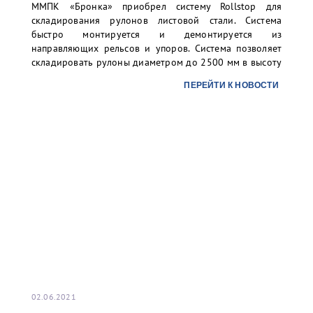
ММПК «Бронка» приобрел систему Rollstop для
складирования рулонов листовой стали. Система
быстро монтируется и демонтируется из
направляющих рельсов и упоров. Система позволяет
складировать рулоны диаметром до 2500 мм в высоту
до 3-х ярусов. Организованное таким образом
ПЕРЕЙТИ К НОВОСТИ
хранение существенно повысит уровень безопасности
складских операций для персонала и груза без рисков
повреждений.
02.06.2021