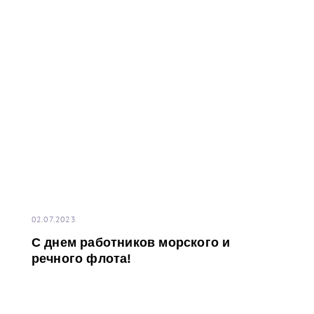
(УНЭП) единоличного исполнительного органа
(генерального директора), выданными
аккредитованным удостоверяющим центром.
Данный функционал позволяет выпустить
необходимое количество УНЭП для комфортной
работы в информационной системе терминала. Для
получения более детальной информации просим
обращаться по адресу электронной почты:
02.07.2023
С днем работников морского и
речного флота!
contract-ct@port-bronka.com
, с указанием темы