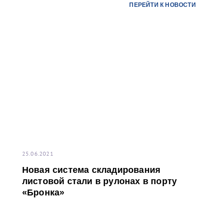
ПЕРЕЙТИ К НОВОСТИ
предприятий топливно-энергетического комплекса
России.
25.06.2021
Новая система складирования
листовой стали в рулонах в порту
«Бронка»