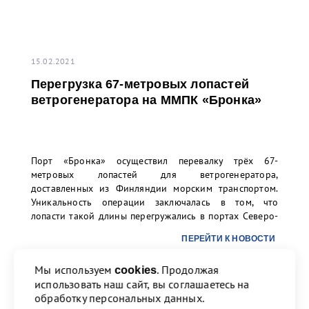
15.02.2021
Перегрузка 67-метровых лопастей
ветрогенератора на ММПК «Бронка»
Порт «Бронка» осуществил перевалку трёх 67-
метровых лопастей для ветрогенератора,
доставленных из Финляндии морским транспортом.
Уникальность операции заключалась в том, что
лопасти такой длины перегружались в портах Северо-
Запада РФ впервые. Заказчиком перевалки выступило
ПЕРЕЙТИ К НОВОСТИ
ООО «ТИС Групп».
Мы используем
. Продолжая
cookies
использовать наш сайт, вы соглашаетесь на
Назад
1
2
3
4
17
Вперед
обработку персональных данных.
ПЕРЕЙТИ К НОВОСТИ