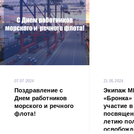
07.07.2024
21.05.2024
Поздравление с
Экипаж 
Днем работников
«Бронка»
морского и речного
участие в
флота!
посвящен
летию по
освобожд