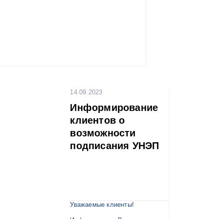
победитель по
награду.
Лучшая ком
определена п
результатам и
турниров.
Все желающи
команду могут 
«Красный тре
адресу набере
14.09.2023
канала, 136 в 
оставшихся тур
Информирование
1. 22 октя
традиционный т
клиентов о
футболу в
возможности
Наваринского ср
2. 19 ноя
подписания УНЭП
традиционный т
Балтийского 
футболу,
3. 17 дека
Новогодний 
турнир по ми
годовщину 
сражения (1853)
Уважаемые клиенты!
4. 28 янв