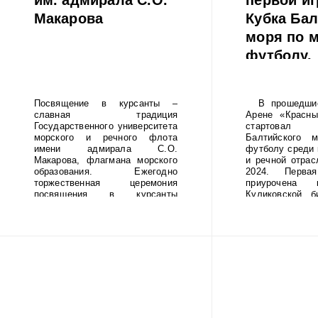
Макарова
Кубка Бал
моря по 
футболу.
Посвящение в курсанты –
В прошедшие
славная традиция
Арене «Красны
Государственного университета
стартовал
морского и речного флота
Балтийского 
имени адмирала С.О.
футболу среди 
Макарова, флагмана морского
и речной отрас
образования. Ежегодно
2024. Перва
торжественная церемония
приурочена 
посвящения в курсанты
Куликовской б
Института «Морская академия»
перехода А.В. 
и Колледжа университета
Альпы (1799г
проходит на Якорной площади
команда ММ
в г. Кронштадте, но в этом году
приняла участи
мероприятие состоялось на
турнира и завое
Дворцовой площади Санкт-
7, набрав 8 ба
Петербурга.
кубок продли
2024 года и в 
будет состоять
На итоговом ту