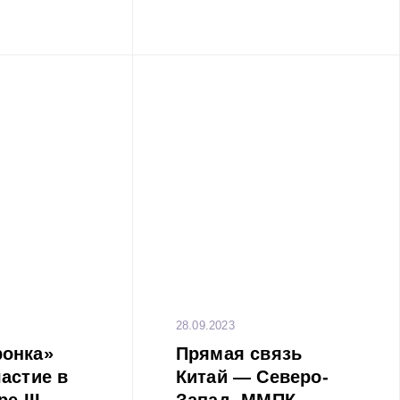
является самым
ейнеровозом,
заходившим в
г: длина судна
 32м.
28.09.2023
онка»
Прямая связь
астие в
Китай — Северо-
е III
Запад. ММПК