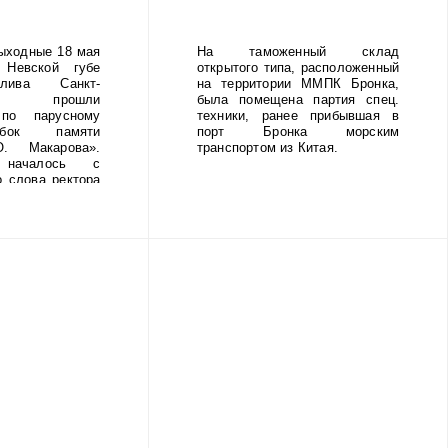
а от
таможенном складе
ой
открытого типа.
ыходные 18 мая
На таможенный склад
Невской губе
открытого типа, расположенный
лива Санкт-
на территории ММПК Бронка,
га прошли
была помещена партия спец.
 по парусному
техники, ранее прибывшая в
бок памяти
порт Бронка морским
. Макарова».
транспортом из Китая.
 началось с
о слова ректора
адмирала С.О.
шникова Сергея
оржественное
провождалось
а суворовского