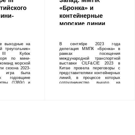
тийского
«Бронка» и
мини-
контейнерные
морские линии
Safetrans Line
Limited и OVP
 выходные на
В сентябре 2023 года
Shipping Company
й треугольник»
делегация ММПК «Бронка» в
 III Кубок
рамках посещения
Limited подписали
моря по мини-
международной транспортной
прямой договор.
команд морской
выставки CILF&CIE 2023 в
ли сезона 2023-
Китае провела переговоры с
я игра была
представителями контейнерных
к годовщине
линий, в процессе которых
итвы (1380г) и
сотрудничество вышло на
Суворова через
новый уровень.
). Футбольная
ПК «Бронка»
е в первой игре
вала 5 место из
ллов. Борьба за
тся до 12 мая
общей сложности
 из 9 турниров.
рнире, 12 мая,