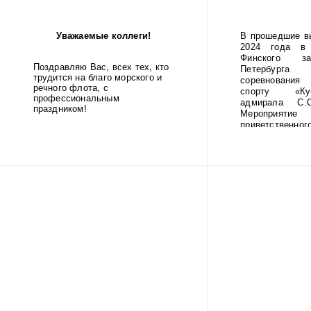
Ленинград
фашистск
Уважаемые коллеги!
В прошедшие в
блокады.
2024 года в 
Финского за
Поздравляю Вас, всех тех, кто
Петербур
трудится на благо морского и
соревнования
речного флота, с
спорту «Ку
профессиональным
адмирала С.О
праздником!
Мероприятие
приветственног
ГУМРФ имени 
Макарова Бары
Олеговича. Т
открытие со
игрой оркестр
училища.