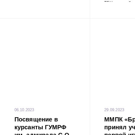
TEU, который 
крупным конт
когда-либо 
Санкт-Петербур
294 м, а ширина
06.10.2023
29.09.2023
Посвящение в
ММПК «Бр
курсанты ГУМРФ
принял уч
им. адмирала С.О.
первой игр