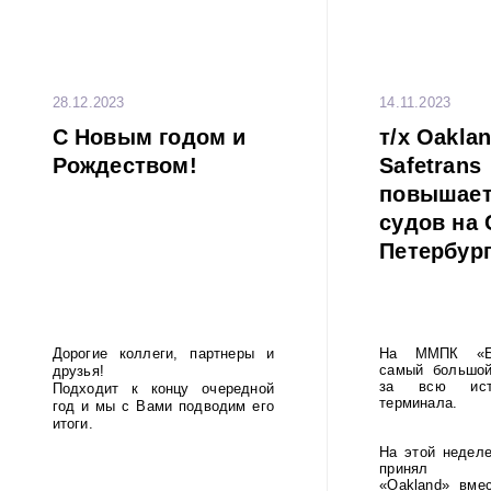
28.12.2023
14.11.2023
С Новым годом и
т/x Oaklan
Рождеством!
Safetrans
повышает
судов на 
Петербург
Дорогие коллеги, партнеры и
На ММПК «Бр
самый большой
друзья!
за всю ист
Подходит к концу очередной
терминала.
год и мы с Вами подводим его
итоги.
На этой неделе
принял кон
«Oakland» вме