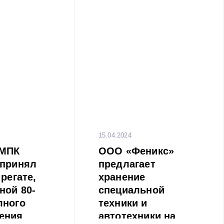
15.04.2024
ММПК
ООО «Феникс»
 принял
предлагает
 регате,
хранение
ной 80-
специальной
лного
техники и
ения
автотехники на