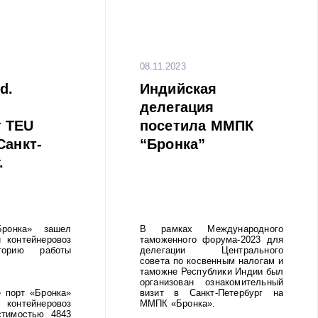
08.11.2023
d.
Индийская
делегация
 TEU
посетила ММПК
Санкт-
“Бронка”
.
онка» зашел
В рамках Международного
 контейнеровоз
таможенного форума-2023 для
орию работы
делегации Центрального
совета по косвенным налогам и
таможне Республики Индии был
организован ознакомительный
 порт «Бронка»
визит в Санкт-Петербург на
тейнеровоз
ММПК «Бронка».
стимостью 4843