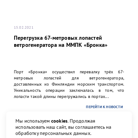
15.02.2021
Перегрузка 67-метровых лопастей
ветрогенератора на ММПК «Бронка»
Порт «Бронка» осуществил перевалку трёх 67-
метровых лопастей для ветрогенератора,
доставленных из Финляндии морским транспортом.
Уникальность операции заключалась в том, что
лопасти такой длины перегружались в портах...
ПЕРЕЙТИ К НОВОСТИ
Мы используем
cookies
. Продолжая
использовать наш сайт, вы соглашаетесь на
Назад
1
2
3
4
17
Вперед
обработку персональных данных.
ПЕРЕЙТИ К НОВОСТИ