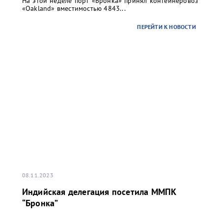
На этой неделе порт «Бронка» принял контейнеровоз
«Oakland» вместимостью 4843...
ПЕРЕЙТИ К НОВОСТИ
08.11.2023
Индийская делегация посетила ММПК
“Бронка”