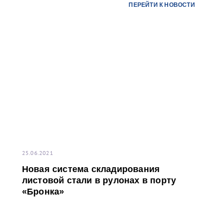
ПЕРЕЙТИ К НОВОСТИ
предприятий топливно-энергетического комплекса
России.
25.06.2021
Новая система складирования
листовой стали в рулонах в порту
«Бронка»