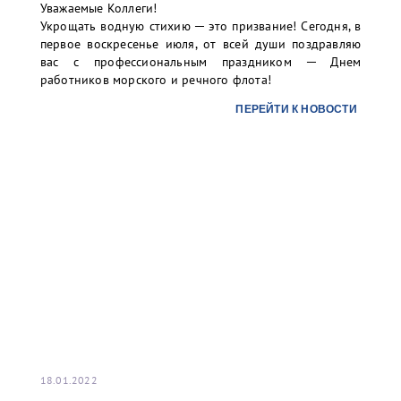
Уважаемые Коллеги!
письма: УНЭП (наименование организации).
Укрощать водную стихию ─ это призвание! Сегодня, в
первое воскресенье июля, от всей души поздравляю
В случае вашей заинтересованности и желания
вас с профессиональным праздником ─ Днем
использования УНЭП, а также для организации
работников морского и речного флота!
присоединения УНЭП единоличного исполнительного
органа к учетной записи в информационной системе
ПЕРЕЙТИ К НОВОСТИ
терминала просим Вас направить письмо-запрос на
почту:
info@port-bronka.com
18.01.2022