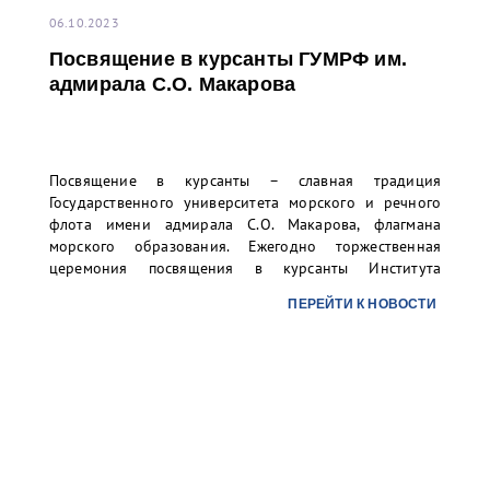
06.10.2023
Посвящение в курсанты ГУМРФ им.
адмирала С.О. Макарова
Посвящение в курсанты – славная традиция
Государственного университета морского и речного
флота имени адмирала С.О. Макарова, флагмана
морского образования. Ежегодно торжественная
церемония посвящения в курсанты Института
«Морская академия» и Колледжа университета
ПЕРЕЙТИ К НОВОСТИ
проходит на Якорной площади в г. Кронштадте, но в
этом году мероприятие состоялось на Дворцовой
площади Санкт-Петербурга.