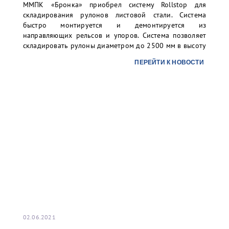
ММПК «Бронка» приобрел систему Rollstop для
складирования рулонов листовой стали. Система
быстро монтируется и демонтируется из
направляющих рельсов и упоров. Система позволяет
складировать рулоны диаметром до 2500 мм в высоту
до 3-х ярусов. Организованное таким образом
ПЕРЕЙТИ К НОВОСТИ
хранение существенно повысит уровень безопасности
складских операций для персонала и груза без рисков
повреждений.
02.06.2021