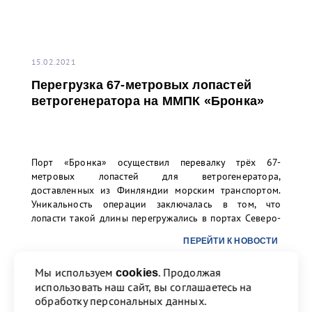
15.02.2021
Перегрузка 67-метровых лопастей
ветрогенератора на ММПК «Бронка»
Порт «Бронка» осуществил перевалку трёх 67-
метровых лопастей для ветрогенератора,
доставленных из Финляндии морским транспортом.
Уникальность операции заключалась в том, что
лопасти такой длины перегружались в портах Северо-
Запада РФ впервые. Заказчиком перевалки выступило
ПЕРЕЙТИ К НОВОСТИ
ООО «ТИС Групп».
Мы используем
. Продолжая
cookies
использовать наш сайт, вы соглашаетесь на
Назад
1
2
3
4
17
Вперед
обработку персональных данных.
ПЕРЕЙТИ К НОВОСТИ