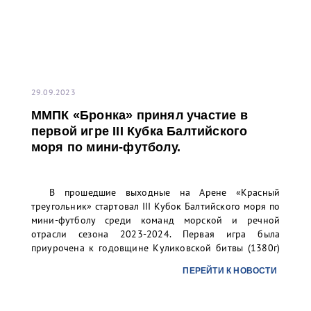
29.09.2023
ММПК «Бронка» принял участие в
первой игре III Кубка Балтийского
моря по мини-футболу.
В прошедшие выходные на Арене «Красный
треугольник» стартовал III Кубок Балтийского моря по
мини-футболу среди команд морской и речной
отрасли сезона 2023-2024. Первая игра была
приурочена к годовщине Куликовской битвы (1380г)
и перехода А.В. Суворова через Альпы (1799г).
ПЕРЕЙТИ К НОВОСТИ
Футбольная команда ММПК «Бронка» приняла
участие в первой игре турнира и завоевала 5 место из
7, набрав 8 баллов. Борьба за кубок продлится до 12