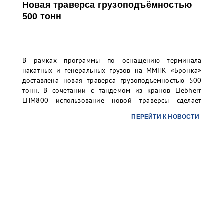
Новая траверса грузоподъёмностью
500 тонн
В рамках программы по оснащению терминала
накатных и генеральных грузов на ММПК «Бронка»
доставлена новая траверса грузоподъемностью 500
тонн. В сочетании с тандемом из кранов Liebherr
LHM800 использование новой траверсы сделает
возможным технологичную и безопасную перевалку
ПЕРЕЙТИ К НОВОСТИ
грузовых единиц весом до 500 тонн, что особенно
актуально для сверхтяжелых грузов малой длины.