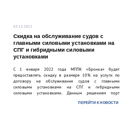
03.12.2021
Скидка на обслуживание судов с
главными силовыми установками на
СПГ и гибридными силовыми
установками
С 1 января 2022 года МППК «Бронка» будет
предоставлять скидку в размере 10% на услуги по
договору на обслуживание судов с главными
силовыми установками на СПГ и гибридными
силовыми установками. Данным решением порт
«Бронка» поддерживает стремление своих клиентов
ПЕРЕЙТИ К НОВОСТИ
по планомерному вводу в эксплуатацию наиболее
экологичных судов.