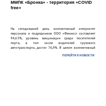
ММПК «Бронка» - территория «COVID
free»
На сегодняшний день коллективный иммунитет
персонала и подрядчиков ООО «Феникс» составляет
94,63%, уровень вакцинации среди посетителей
порта, в том числе водителей грузового
автотранспорта, достиг 76,9%. В целом коллективный
иммунитет превысил 80%, что позволяет считать
ПЕРЕЙТИ К НОВОСТИ
ММПК «Бронка» территорией, свободной от COVID.