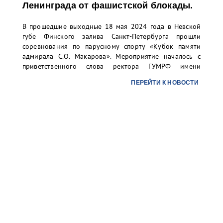
Ленинграда от фашистской блокады.
В прошедшие выходные 18 мая 2024 года в Невской
губе Финского залива Санкт-Петербурга прошли
соревнования по парусному спорту «Кубок памяти
адмирала С.О. Макарова». Мероприятие началось с
приветственного слова ректора ГУМРФ имени
адмирала С.О. Макарова Барышникова Сергея
ПЕРЕЙТИ К НОВОСТИ
Олеговича. Торжественное открытие сопровождалось
игрой оркестра суворовского училища.