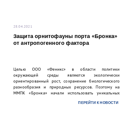
28.04.2021
Защита орнитофауны порта «Бронка»
от антропогенного фактора
Целью ООО «Феникс» в области политики
окружающей среды являются экологически
ориентированный рост, сохранение биологического
разнообразия и природных ресурсов. Поэтому на
ММПК «Бронка» начали использовать уникальных
ловчих птиц с целью защиты орнитофауны зелёной
ПЕРЕЙТИ К НОВОСТИ
зоны, окружающей перегрузочный комплекс, от
различных угроз промышленного объекта.