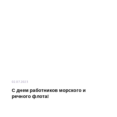
(УНЭП) единоличного исполнительного органа
(генерального директора), выданными
аккредитованным удостоверяющим центром.
Данный функционал позволяет выпустить
необходимое количество УНЭП для комфортной
работы в информационной системе терминала. Для
получения более детальной информации просим
обращаться по адресу электронной почты:
02.07.2023
С днем работников морского и
речного флота!
contract-ct@port-bronka.com
, с указанием темы