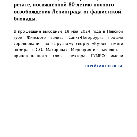
регате, посвященной 80-летию полного
освобождения Ленинграда от фашистской
блокады.
В прошедшие выходные 18 мая 2024 года в Невской
губе Финского залива Санкт-Петербурга прошли
соревнования по парусному спорту «Кубок памяти
адмирала С.О. Макарова». Мероприятие началось с
приветственного слова ректора ГУМРФ имени
адмирала С.О. Макарова Барышникова Сергея
ПЕРЕЙТИ К НОВОСТИ
Олеговича. Торжественное открытие сопровождалось
игрой оркестра суворовского училища.