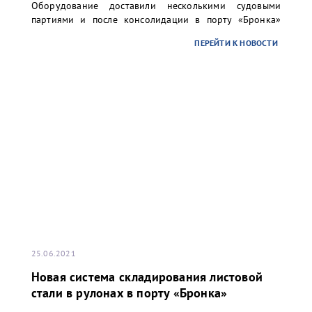
Оборудование доставили несколькими судовыми
партиями и после консолидации в порту «Бронка»
отправили речным транспортом в адрес одного из
ПЕРЕЙТИ К НОВОСТИ
предприятий топливно-энергетического комплекса
России.
25.06.2021
Новая система складирования листовой
стали в рулонах в порту «Бронка»