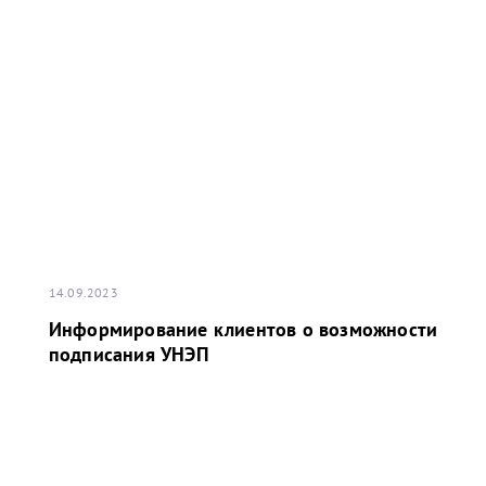
завоевала команда ПНТ (Петербургского нефтяного
терминала), II Кубок Балтийского моря сезона 2022-
2023 завоевала команда НУЛ (НОВАТЭК-Усть-Луга).
14.09.2023
Информирование клиентов о возможности
подписания УНЭП