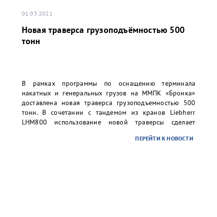
01.03.2021
Новая траверса грузоподъёмностью 500
тонн
В рамках программы по оснащению терминала
накатных и генеральных грузов на ММПК «Бронка»
доставлена новая траверса грузоподъемностью 500
тонн. В сочетании с тандемом из кранов Liebherr
LHM800 использование новой траверсы сделает
возможным технологичную и безопасную перевалку
ПЕРЕЙТИ К НОВОСТИ
грузовых единиц весом до 500 тонн, что особенно
актуально для сверхтяжелых грузов малой длины.