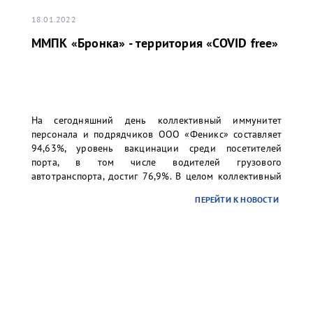
18.01.2022
ММПК «Бронка» - территория «COVID free»
На сегодняшний день коллективный иммунитет
персонала и подрядчиков ООО «Феникс» составляет
94,63%, уровень вакцинации среди посетителей
порта, в том числе водителей грузового
автотранспорта, достиг 76,9%. В целом коллективный
иммунитет превысил 80%, что позволяет считать
ПЕРЕЙТИ К НОВОСТИ
ММПК «Бронка» территорией, свободной от COVID.