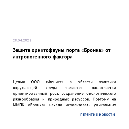
28.04.2021
Защита орнитофауны порта «Бронка» от
антропогенного фактора
Целью ООО «Феникс» в области политики
окружающей среды являются экологически
ориентированный рост, сохранение биологического
разнообразия и природных ресурсов. Поэтому на
ММПК «Бронка» начали использовать уникальных
ловчих птиц с целью защиты орнитофауны зелёной
ПЕРЕЙТИ К НОВОСТИ
зоны, окружающей перегрузочный комплекс, от
различных угроз промышленного объекта.