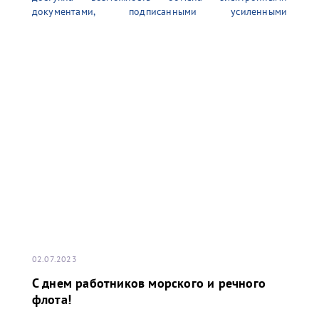
документами, подписанными усиленными
неквалифицированными электронными подписями
(УНЭП) единоличного исполнительного органа
(генерального директора), выданными
аккредитованным удостоверяющим центром.
Данный функционал позволяет выпустить
необходимое количество УНЭП для комфортной
работы в информационной системе терминала. Для
получения более детальной информации просим
обращаться по адресу электронной почты:
02.07.2023
С днем работников морского и речного
флота!