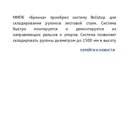
ММПК «Бронка» приобрел систему Rollstop для
складирования рулонов листовой стали. Система
быстро монтируется и демонтируется из
направляющих рельсов и упоров. Система позволяет
складировать рулоны диаметром до 2500 мм в высоту
до 3-х ярусов. Организованное таким образом
ПЕРЕЙТИ К НОВОСТИ
хранение существенно повысит уровень безопасности
складских операций для персонала и груза без рисков
повреждений.