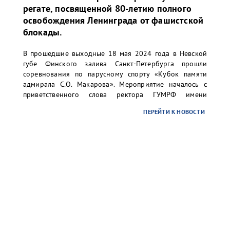
регате, посвященной 80-летию полного
освобождения Ленинграда от фашистской
блокады.
В прошедшие выходные 18 мая 2024 года в Невской
губе Финского залива Санкт-Петербурга прошли
соревнования по парусному спорту «Кубок памяти
адмирала С.О. Макарова». Мероприятие началось с
приветственного слова ректора ГУМРФ имени
адмирала С.О. Макарова Барышникова Сергея
ПЕРЕЙТИ К НОВОСТИ
Олеговича. Торжественное открытие сопровождалось
игрой оркестра суворовского училища.