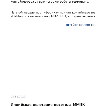
контейнеровоз за всю историю работы терминала.
На этой неделе порт «Бронка» принял контейнеровоз
«Oakland» вместимостью 4843 TEU, который является
самым крупным контейнеровозом, когда-либо
заходившим в Санкт-Петербург: длина судна 294 м, а
ПЕРЕЙТИ К НОВОСТИ
ширина 32м.
08.11.2023
Индийская делегация посетила ММПК