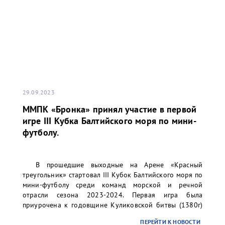
29.09.2023
ММПК «Бронка» принял участие в первой
игре III Кубка Балтийского моря по мини-
футболу.
В прошедшие выходные на Арене «Красный
треугольник» стартовал III Кубок Балтийского моря по
мини-футболу среди команд морской и речной
отрасли сезона 2023-2024. Первая игра была
приурочена к годовщине Куликовской битвы (1380г)
и перехода А.В. Суворова через Альпы (1799г).
ПЕРЕЙТИ К НОВОСТИ