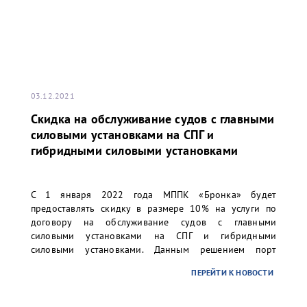
03.12.2021
Скидка на обслуживание судов с главными
силовыми установками на СПГ и
гибридными силовыми установками
С 1 января 2022 года МППК «Бронка» будет
предоставлять скидку в размере 10% на услуги по
договору на обслуживание судов с главными
силовыми установками на СПГ и гибридными
силовыми установками. Данным решением порт
«Бронка» поддерживает стремление своих клиентов
ПЕРЕЙТИ К НОВОСТИ
по планомерному вводу в эксплуатацию наиболее
экологичных судов.