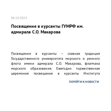
06.10.2023
Посвящение в курсанты ГУМРФ им.
адмирала С.О. Макарова
Посвящение в курсанты – славная традиция
Государственного университета морского и речного
флота имени адмирала С.О. Макарова, флагмана
морского образования. Ежегодно торжественная
церемония посвящения в курсанты Института
«Морская академия» и Колледжа университета
ПЕРЕЙТИ К НОВОСТИ
проходит на Якорной площади в г. Кронштадте, но в
этом году мероприятие состоялось на Дворцовой
площади Санкт-Петербурга.