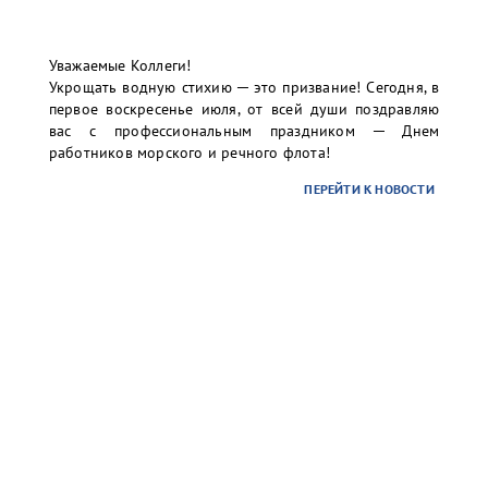
contract-ct@port-bronka.com
, с указанием темы
Уважаемые Коллеги!
письма: УНЭП (наименование организации).
Укрощать водную стихию ─ это призвание! Сегодня, в
первое воскресенье июля, от всей души поздравляю
В случае вашей заинтересованности и желания
вас с профессиональным праздником ─ Днем
использования УНЭП, а также для организации
работников морского и речного флота!
присоединения УНЭП единоличного исполнительного
органа к учетной записи в информационной системе
ПЕРЕЙТИ К НОВОСТИ
терминала просим Вас направить письмо-запрос на
почту:
info@port-bronka.com